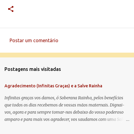
Postar um comentário
C
o
m
Postagens mais visitadas
e
n
Agradecimento (Infinitas Graças) e a Salve Rainha
t
á
Infinitas graças vos damos, ó Soberana Rainha, pelos benefícios
que todos os dias recebemos de vossas mãos maternais. Dignai-
r
vos, agora e para sempre tomar-nos debaixo do vosso poderoso
i
amparo e para mais vos agradecer, vos saudamos com uma Salve
o
Rainha: Salve Rainha , Mãe de misericórdia, vida, doçura,
s
esperança nossa, salve! A vós bradamos os degredados filhos de