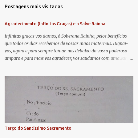
m
Postagens mais visitadas
e
n
Agradecimento (Infinitas Graças) e a Salve Rainha
t
á
Infinitas graças vos damos, ó Soberana Rainha, pelos benefícios
que todos os dias recebemos de vossas mãos maternais. Dignai-
r
vos, agora e para sempre tomar-nos debaixo do vosso poderoso
i
amparo e para mais vos agradecer, vos saudamos com uma Salve
o
Rainha: Salve Rainha , Mãe de misericórdia, vida, doçura,
s
esperança nossa, salve! A vós bradamos os degredados filhos de
Eva, a vós suspiramos, gemendo e chorando neste vale de
lágrimas. Eia, pois, Advogada nossa, estes vossos olhos
misericordiosos a nós volvei, e depois deste desterro, mostrai-nos
Jesus. Bendito é o fruto do vosso ventre, ó clemente, ó piedosa, ó
doce e sempre Virgem Maria. Rogai por nós Santa Mãe de Deus.
Para que sejamos dignos das promessas de Cristo. Amém.
Terço do Santíssimo Sacramento