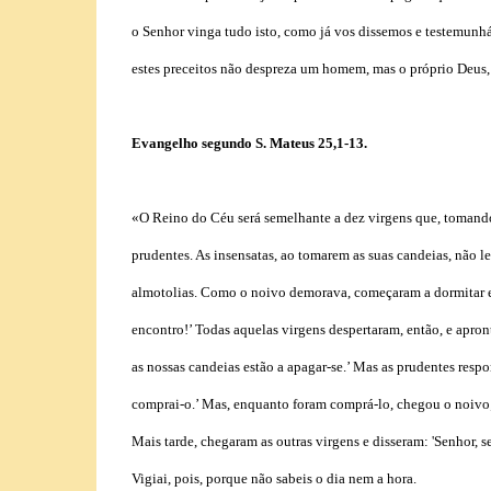
o Senhor vinga tudo isto, como já vos dissemos e testemunh
estes preceitos não despreza um homem, mas o próprio Deus, 
Evangelho segundo S. Mateus 25,1-13.
«O Reino do Céu será semelhante a dez virgens que, tomando 
prudentes. As insensatas, ao tomarem as suas candeias, não l
almotolias. Como o noivo demorava, começaram a dormitar e 
encontro!’ Todas aquelas virgens despertaram, então, e apron
as nossas candeias estão a apagar-se.’ Mas as prudentes respo
comprai-o.’ Mas, enquanto foram comprá-lo, chegou o noivo; a
Mais tarde, chegaram as outras virgens e disseram: 'Senhor, 
Vigiai, pois, porque não sabeis o dia nem a hora.