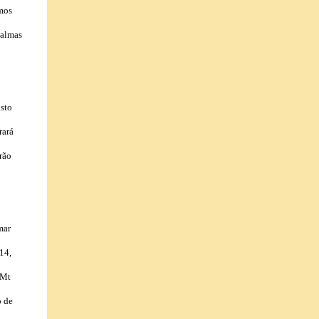
lmos
 almas
sto
rará
rão
mar
14,
(Mt
o de