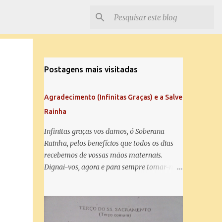
Postagens mais visitadas
Agradecimento (Infinitas Graças) e a Salve
Rainha
Infinitas graças vos damos, ó Soberana
Rainha, pelos benefícios que todos os dias
recebemos de vossas mãos maternais.
Dignai-vos, agora e para sempre tomar-nos
debaixo do vosso poderoso amparo e para
mais vos agradecer, vos saudamos com uma
Salve Rainha: Salve Rainha , Mãe de
misericórdia, vida, doçura, esperança nossa,