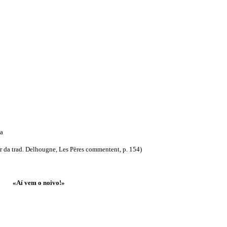
a
ir da trad. Delhougne, Les Pères commentent, p. 154)
«Aí vem o noivo!»