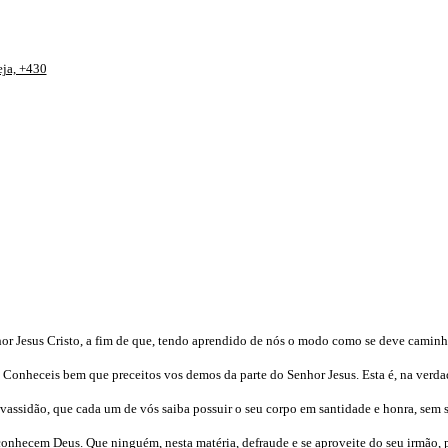
eja, +430
or Jesus Cristo, a fim de que, tendo aprendido de nós o modo como se deve caminh
s. Conheceis bem que preceitos vos demos da parte do Senhor Jesus. Esta é, na verda
evassidão, que cada um de vós saiba possuir o seu corpo em santidade e honra, sem 
conhecem Deus. Que ninguém, nesta matéria, defraude e se aproveite do seu irmão, 