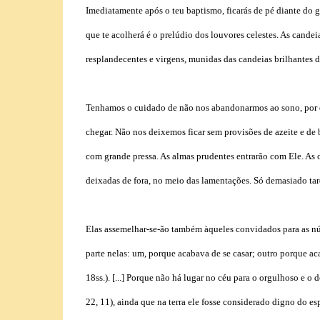
Imediatamente após o teu baptismo, ficarás de pé diante do g
que te acolherá é o prelúdio dos louvores celestes. As cande
resplandecentes e virgens, munidas das candeias brilhantes da
Tenhamos o cuidado de não nos abandonarmos ao sono, por d
chegar. Não nos deixemos ficar sem provisões de azeite e de b
com grande pressa. As almas prudentes entrarão com Ele. As ou
deixadas de fora, no meio das lamentações. Só demasiado tard
Elas assemelhar-se-ão também àqueles convidados para as nú
parte nelas: um, porque acabava de se casar; outro porque a
18ss.). [...] Porque não há lugar no céu para o orgulhoso e 
22, 11), ainda que na terra ele fosse considerado digno do es