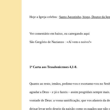
Hoje a Igreja celebra :
Santo Agostinho, bispo, Doutor da Igr
Ver comentário em baixo, ou carregando aqui
São Gregório de Nazianzo :
«Aí vem o noivo!»
1ª Carta aos Tessalonicenses 4,1-8.
Quanto ao resto, irmãos, pedimo-vos e exortamo-vos no Senh
agradar a Deus – e já o fazeis – assim progridais sempre mai
vontade de Deus: a vossa santificação; que vos afasteis da d
deixar levar pelo desejo da paixão como os pagãos que não 