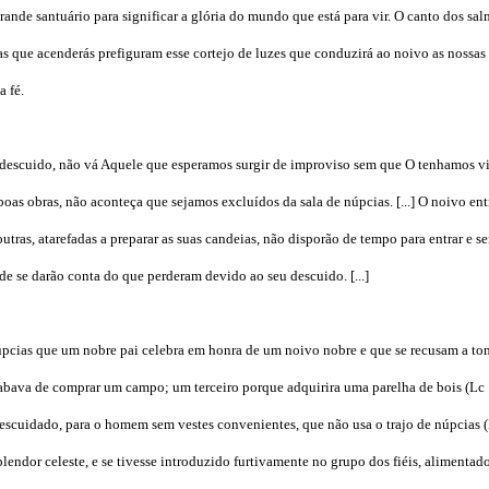
rande santuário para significar a glória do mundo que está para vir. O canto dos sa
ias que acenderás prefiguram esse cortejo de luzes que conduzirá ao noivo as nossas
 fé.
escuido, não vá Aquele que esperamos surgir de improviso sem que O tenhamos vi
oas obras, não aconteça que sejamos excluídos da sala de núpcias. [...] O noivo ent
tras, atarefadas a preparar as suas candeias, não disporão de tempo para entrar e se
e se darão conta do que perderam devido ao seu descuido. [...]
pcias que um nobre pai celebra em honra de um noivo nobre e que se recusam a to
cabava de comprar um campo; um terceiro porque adquirira uma parelha de bois (Lc 
o descuidado, para o homem sem vestes convenientes, que não usa o trajo de núpcias 
plendor celeste, e se tivesse introduzido furtivamente no grupo dos fiéis, alimentad