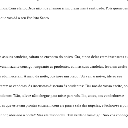
ámos. Com efeito, Deus não nos chamou à impureza mas à santidade. Pois quem des
que vos dá o seu Espírito Santo.
as suas candeias, saíram ao encontro do noivo. Ora, cinco delas eram insensatas e 
evaram azeite consigo; enquanto as prudentes, com as suas candeias, levaram azeite
adormeceram. A meio da noite, ouviu-se um brado: 'Aí vem o noivo, ide ao seu
taram as candeias. As insensatas disseram às prudentes: 'Dai-nos do vosso azeite, p
nderam: 'Não, talvez não chegue para nós e para vós. Ide, antes, aos vendedores e
s que estavam prontas entraram com ele para a sala das núpcias, e fechou-se a por
senhor, abre-nos a porta!’ Mas ele respondeu: 'Em verdade vos digo: Não vos conheço