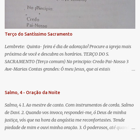
misericordiosos a nós volvei, e depois deste desterro, mostrai-nos
Jesus. Bendito é o fruto do vosso ventre, ó clemente, ó piedosa, ó
doce e sempre Virgem Maria. Rogai por nós Santa Mãe de Deus.
Para que sejamos dignos das promessas de Cristo. Amém.
Terço do Santíssimo Sacramento
Lembrete: Quinta- feira é dia de adoração! Procure a igreja mais
próxima de você e descubra os horários. TERÇO DO S.
SACRAMENTO (Terço comum) No principio: Credo Pai-Nosso 3
Ave-Marias Contas grandes: Ó meu Jesus, que ai estais
Sacramentado, não permitais que eu viva sem Vós, nem morta em
pecado. Uni o meu coração ao Vosso e o Vosso ao meu, e, nem sem
Vós morra eu! Nas contas pequenas: Sacramento de Amor!
Salmo, 4 - Oração da Noite
Misericórdia Senhor! Glória ao Pai: Cristo pão da vida e remédio
Salmo, 4 1. Ao mestre de canto. Com instrumentos de corda. Salmo
que nos salva, dá-nos Vossa força, Vosso perdão e a Vossa
de Davi. 2. Quando vos invoco, respondei-me, ó Deus de minha
misericórdia. (no fim) Rezar 3 vezes: Louvores e graças se deem a
justiça, vós que na hora da angústia me reconfortastes. Tende
cada momento ao Santíssimo e Diviníssimo Sacramento.
piedade de mim e ouvi minha oração. 3. Ó poderosos, até quando
tereis o coração endurecido, no amor das vaidades e na busca da