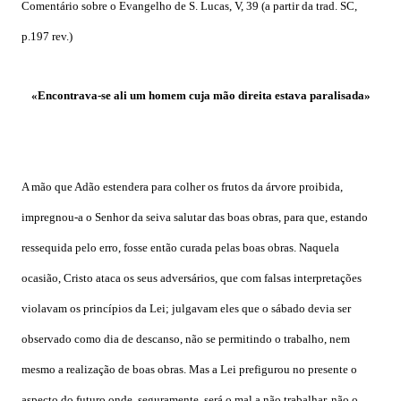
Comentário sobre o Evangelho de S. Lucas, V, 39 (a partir da trad. SC,
p.197 rev.)
«Encontrava-se ali um homem cuja mão direita estava paralisada»
A mão que Adão estendera para colher os frutos da árvore proibida,
impregnou-a o Senhor da seiva salutar das boas obras, para que, estando
ressequida pelo erro, fosse então curada pelas boas obras. Naquela
ocasião, Cristo ataca os seus adversários, que com falsas interpretações
violavam os princípios da Lei; julgavam eles que o sábado devia ser
observado como dia de descanso, não se permitindo o trabalho, nem
mesmo a realização de boas obras. Mas a Lei prefigurou no presente o
aspecto do futuro onde, seguramente, será o mal a não trabalhar, não o