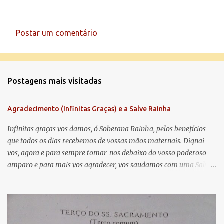
Postar um comentário
C
o
m
Postagens mais visitadas
e
n
Agradecimento (Infinitas Graças) e a Salve Rainha
t
á
Infinitas graças vos damos, ó Soberana Rainha, pelos benefícios
que todos os dias recebemos de vossas mãos maternais. Dignai-
r
vos, agora e para sempre tomar-nos debaixo do vosso poderoso
i
amparo e para mais vos agradecer, vos saudamos com uma Salve
o
Rainha: Salve Rainha , Mãe de misericórdia, vida, doçura,
s
esperança nossa, salve! A vós bradamos os degredados filhos de
Eva, a vós suspiramos, gemendo e chorando neste vale de
lágrimas. Eia, pois, Advogada nossa, estes vossos olhos