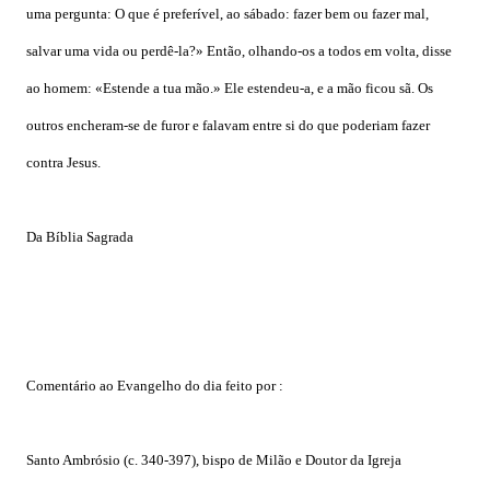
uma pergunta: O que é preferível, ao sábado: fazer bem ou fazer mal,
salvar uma vida ou perdê-la?» Então, olhando-os a todos em volta, disse
ao homem: «Estende a tua mão.» Ele estendeu-a, e a mão ficou sã. Os
outros encheram-se de furor e falavam entre si do que poderiam fazer
contra Jesus.
Da Bíblia Sagrada
Comentário ao Evangelho do dia feito por :
Santo Ambrósio (c. 340-397), bispo de Milão e Doutor da Igreja