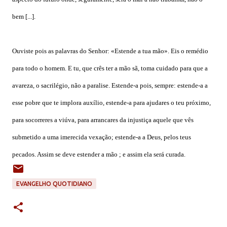
bem [...].
Ouviste pois as palavras do Senhor: «Estende a tua mão». Eis o remédio
para todo o homem. E tu, que crês ter a mão sã, toma cuidado para que a
avareza, o sacrilégio, não a paralise. Estende-a pois, sempre: estende-a a
esse pobre que te implora auxílio, estende-a para ajudares o teu próximo,
para socorreres a viúva, para arrancares da injustiça aquele que vês
submetido a uma imerecida vexação; estende-a a Deus, pelos teus
pecados. Assim se deve estender a mão ; e assim ela será curada.
EVANGELHO QUOTIDIANO