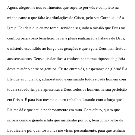
Agora, alegro-me nos sofrimentos que suporto por vós e completo na
minha carne o que falta às tribulações de Cristo, pelo seu Corpo, que é a
Igreja. Foi dela que eu me tornei servidor, segundo a missão que Deus me
confiou para vosso benefício: levar à plena realização a Palavra de Deus,
o mistério escondido ao longo das gerações e que agora Deus manifestou
aos seus santos. Deus quis dar-lhes a conhecer a imensa riqueza da glória
deste mistério entre os gentios: Cristo entre vós, a esperança da glória! É a
Ele que anunciamos, admoestando e ensinando todos e cada homem com
toda a sabedoria, para apresentar a Deus todos os homens na sua perfeição
em Cristo. É para isso mesmo que eu trabalho, lutando com a força que
Ele me dá e que actua poderosamente em mim. Com efeito, quero que
saibais como é grande a luta que mantenho por vós, bem como pelos de
Laodiceia e por quantos nunca me viram pessoalmente, para que tenham