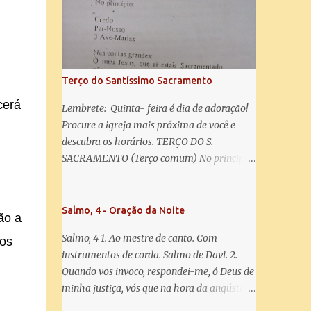
salve! A vós bradamos os degredados filhos
de Eva, a vós suspiramos, gemendo e
chorando neste vale de lágrimas. Eia, pois,
Advogada nossa, estes vossos olhos
misericordiosos a nós volvei, e depois deste
Terço do Santíssimo Sacramento
desterro, mostrai-nos Jesus. Bendito é o
cerá
fruto do vosso ventre, ó clemente, ó piedosa,
Lembrete: Quinta- feira é dia de adoração!
ó doce e sempre Virgem Maria. Rogai por
Procure a igreja mais próxima de você e
nós Santa Mãe de Deus. Para que sejamos
descubra os horários. TERÇO DO S.
dignos das promessas de Cristo. Amém.
SACRAMENTO (Terço comum) No principio:
Credo Pai-Nosso 3 Ave-Marias Contas
grandes: Ó meu Jesus, que ai estais
Sacramentado, não permitais que eu viva
Salmo, 4 - Oração da Noite
ão a
sem Vós, nem morta em pecado. Uni o meu
Salmo, 4 1. Ao mestre de canto. Com
dos
coração ao Vosso e o Vosso ao meu, e, nem
instrumentos de corda. Salmo de Davi. 2.
sem Vós morra eu! Nas contas pequenas:
Quando vos invoco, respondei-me, ó Deus de
Sacramento de Amor! Misericórdia Senhor!
minha justiça, vós que na hora da angústia
Glória ao Pai: Cristo pão da vida e remédio
me reconfortastes. Tende piedade de mim e
que nos salva, dá-nos Vossa força, Vosso