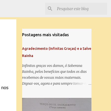
Postagens mais visitadas
Agradecimento (Infinitas Graças) e a Salve
Rainha
Infinitas graças vos damos, ó Soberana
Rainha, pelos benefícios que todos os dias
recebemos de vossas mãos maternais.
Dignai-vos, agora e para sempre tomar-nos
e nos
debaixo do vosso poderoso amparo e para
mais vos agradecer, vos saudamos com uma
Salve Rainha: Salve Rainha , Mãe de
misericórdia, vida, doçura, esperança nossa,