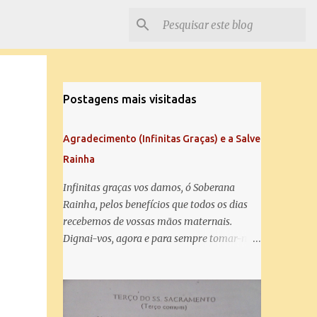
Postagens mais visitadas
Agradecimento (Infinitas Graças) e a Salve
Rainha
Infinitas graças vos damos, ó Soberana
Rainha, pelos benefícios que todos os dias
recebemos de vossas mãos maternais.
Dignai-vos, agora e para sempre tomar-nos
debaixo do vosso poderoso amparo e para
mais vos agradecer, vos saudamos com uma
Salve Rainha: Salve Rainha , Mãe de
misericórdia, vida, doçura, esperança nossa,