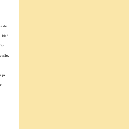
ia de
 Ide!
nho.
e não,
m
s já
se