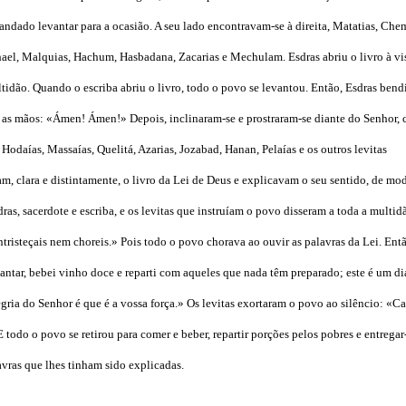
andado levantar para a ocasião. A seu lado encontravam-se à direita, Matatias, Che
chael, Malquias, Hachum, Hasbadana, Zacarias e Mechulam. Esdras abriu o livro à vi
idão. Quando o escriba abriu o livro, todo o povo se levantou. Então, Esdras bendi
 as mãos: «Ámen! Ámen!» Depois, inclinaram-se e prostraram-se diante do Senhor, 
 Hodaías, Massaías, Quelitá, Azarias, Jozabad, Hanan, Pelaías e os outros levitas
am, clara e distintamente, o livro da Lei de Deus e explicavam o seu sentido, de mo
as, sacerdote e escriba, e os levitas que instruíam o povo disseram a toda a multid
risteçais nem choreis.» Pois todo o povo chorava ao ouvir as palavras da Lei. Entã
jantar, bebei vinho doce e reparti com aqueles que nada têm preparado; este é um di
gria do Senhor é que é a vossa força.» Os levitas exortaram o povo ao silêncio: «Ca
 todo o povo se retirou para comer e beber, repartir porções pelos pobres e entregar
vras que lhes tinham sido explicadas.