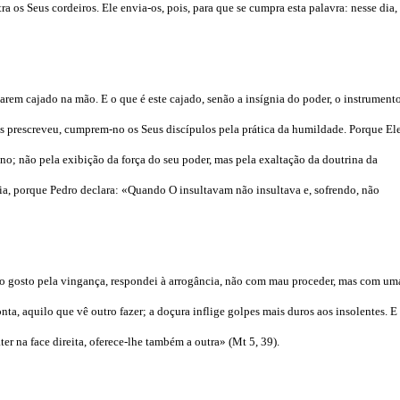
 os Seus cordeiros. Ele envia-os, pois, para que se cumpra esta palavra: nesse dia,
arem cajado na mão. E o que é este cajado, senão a insígnia do poder, o instrument
es prescreveu, cumprem-no os Seus discípulos pela prática da humildade. Porque El
ino; não pela exibição da força do seu poder, mas pela exaltação da doutrina da
a, porque Pedro declara: «Quando O insultavam não insultava e, sofrendo, não
o gosto pela vingança, respondei à arrogância, não com mau proceder, mas com um
ta, aquilo que vê outro fazer; a doçura inflige golpes mais duros aos insolentes. E
r na face direita, oferece-lhe também a outra» (Mt 5, 39).