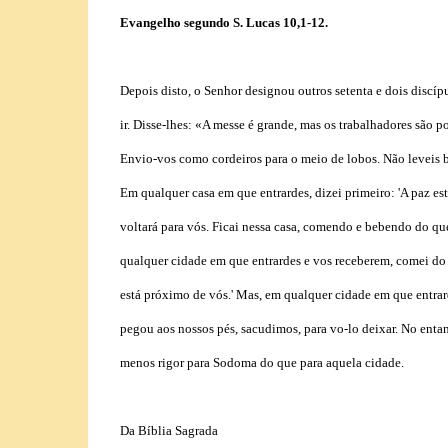
Evangelho segundo S. Lucas 10,1-12.
Depois disto, o Senhor designou outros setenta e dois discípul
ir. Disse-lhes: «A messe é grande, mas os trabalhadores são 
Envio-vos como cordeiros para o meio de lobos. Não leveis b
Em qualquer casa em que entrardes, dizei primeiro: 'A paz est
voltará para vós. Ficai nessa casa, comendo e bebendo do que
qualquer cidade em que entrardes e vos receberem, comei do q
está próximo de vós.' Mas, em qualquer cidade em que entrard
pegou aos nossos pés, sacudimos, para vo-lo deixar. No enta
menos rigor para Sodoma do que para aquela cidade.
Da Bíblia Sagrada