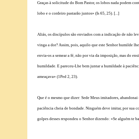
Graças à solicitude do Bom Pastor, os lobos nada podem contra
lobo e o cordeiro pastarão juntos» (Is 65, 25). [...]
Aliás, os discípulos são enviados com a indicação de não lev
vinga a dor? Assim, pois, aquilo que este Senhor humilde lh
envia-os a semear a fé, não por via da imposição, mas do ens
humildade. E pareceu-Lhe bem juntar a humildade à paciênci
ameaçava» (1Ped 2, 23).
Que é o mesmo que dizer: Sede Meus imitadores, abandonai 
paciência cheia de bondade. Ninguém deve imitar, por sua con
golpes desses respondeu o Senhor dizendo: «Se alguém te bate