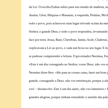
da Lei. O escriba Esdras subiu para um estrado de madeira, m
Anaías, Urias, Hilquias e Massaías; à esquerda, Pedaías, Mi
todo o povo, pois achava-se num lugar elevado acima da mult
Senhor, o grande Deus, e todo o povo respondeu, levantando
face por terra. Jesua, Bani, Cherebias, Jamin, Acub, Chabetai,
explicavam a Lei ao povo, e cada um ficou no seu lugar. E li
se pudesse compreender a leitura. O governador Neemias, Esdr
«Este é um dia consagrado ao Senhor, vosso Deus; não vos ent
Neemias disse-lhes: «Ide para as vossas casas, fazei um bom 
grande, consagrado a Deus; não vos entristeçais, porque a ale
vos! – diziam eles. Este é um dia santo; não vos lamenteis.» E
grandes alegrias, porque tinham entendido o sentido das pala