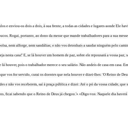
os e enviou-os dois a dois, à sua frente, a todas as cidades e lugares aonde Ele hav
poucos. Rogai, portanto, ao dono da messe que mande trabalhadores para a sua messe.
olsa, nem alforge, nem sandálias; e não vos detenhais a saudar ninguém pelo cami
eja nesta casa!' E, se lá houver um homem de paz, sobre ele repousará a vossa paz; s
 lá houver, pois o trabalhador merece o seu salário. Não andeis de casa em casa. E
ue vos for servido, curai os doentes que nela houver e dizei-lhes: 'O Reino de Deu
es e não vos receberem, saí à praça pública e dizei: Até o pó da vossa cidade, que 
nto, ficai sabendo que o Reino de Deus já chegou.'» «Digo-vos: Naquele dia haverá