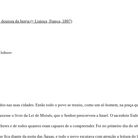
doutora da Igreja (+ Lisieux, França, 1897)
 lobos»
lados nas suas cidades. Então todo o povo se reuniu, como um só homem, na praça qu
ouxesse o livro da Lei de Moisés, que o Senhor prescrevera a Israel. O sacerdote Esdr
lheres e de todos quantos eram capazes de a compreender. Foi no primeiro dia do s
que fica diante da porta das Águas, e todo o povo escutava com atenção a leitura do 