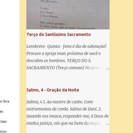
salve! A vós bradamos os degredados filhos
de Eva, a vós suspiramos, gemendo e
chorando neste vale de lágrimas. Eia, pois,
Advogada nossa, estes vossos olhos
misericordiosos a nós volvei, e depois deste
Terço do Santíssimo Sacramento
desterro, mostrai-nos Jesus. Bendito é o
fruto do vosso ventre, ó clemente, ó piedosa,
Lembrete: Quinta- feira é dia de adoração!
ó doce e sempre Virgem Maria. Rogai por
Procure a igreja mais próxima de você e
nós Santa Mãe de Deus. Para que sejamos
descubra os horários. TERÇO DO S.
dignos das promessas de Cristo. Amém.
SACRAMENTO (Terço comum) No principio:
Credo Pai-Nosso 3 Ave-Marias Contas
grandes: Ó meu Jesus, que ai estais
Sacramentado, não permitais que eu viva
Salmo, 4 - Oração da Noite
sem Vós, nem morta em pecado. Uni o meu
e fica
Salmo, 4 1. Ao mestre de canto. Com
coração ao Vosso e o Vosso ao meu, e, nem
instrumentos de corda. Salmo de Davi. 2.
sem Vós morra eu! Nas contas pequenas:
as
Quando vos invoco, respondei-me, ó Deus de
Sacramento de Amor! Misericórdia Senhor!
étimo
minha justiça, vós que na hora da angústia
Glória ao Pai: Cristo pão da vida e remédio
me reconfortastes. Tende piedade de mim e
livro
que nos salva, dá-nos Vossa força, Vosso