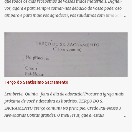
que todos os dias recebemos de vossas mãos maternais. Dignai-
r
vos, agora e para sempre tomar-nos debaixo do vosso poderoso
i
amparo e para mais vos agradecer, vos saudamos com uma Salve
o
Rainha: Salve Rainha , Mãe de misericórdia, vida, doçura,
s
esperança nossa, salve! A vós bradamos os degredados filhos de
Eva, a vós suspiramos, gemendo e chorando neste vale de
lágrimas. Eia, pois, Advogada nossa, estes vossos olhos
misericordiosos a nós volvei, e depois deste desterro, mostrai-nos
Jesus. Bendito é o fruto do vosso ventre, ó clemente, ó piedosa, ó
doce e sempre Virgem Maria. Rogai por nós Santa Mãe de Deus.
Para que sejamos dignos das promessas de Cristo. Amém.
Terço do Santíssimo Sacramento
Lembrete: Quinta- feira é dia de adoração! Procure a igreja mais
próxima de você e descubra os horários. TERÇO DO S.
SACRAMENTO (Terço comum) No principio: Credo Pai-Nosso 3
Ave-Marias Contas grandes: Ó meu Jesus, que ai estais
Sacramentado, não permitais que eu viva sem Vós, nem morta em
pecado. Uni o meu coração ao Vosso e o Vosso ao meu, e, nem sem