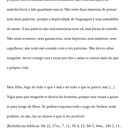
maledicência e não guardarás rancor. Não terás duas maneiras de pensar
nem duas palavras: porque a duplicidade de linguagem é uma armadilha
de morte. A tua palavra não será mentirosa nem vã, mas plena de sentido.
Não serás avarento, nem ganancioso, nem hipócrita, nem maldoso, nem
orgulhoso; não terás má vontade com o teu próximo. Não deves odiar
ninguém: deves corrigir uns e rezar por eles e amar os outros mais do que
a própria vida.
Meu filho, foge de tudo o que é mal e de tudo o que te parece mal. [...]
Vigia para que ninguém te desvie da doutrina, porque esse estará a guiar-
te para longe de Deus. Se puderes suportar todo o jugo do Senhor, serás
perfeito; se não, faz ao menos o que te for possível.
(Referências bíblicas: Mt 22, 37ss.; 7, 12; Tb 4, 15; Mt 5, 44ss.; 1Pe 2, 11;