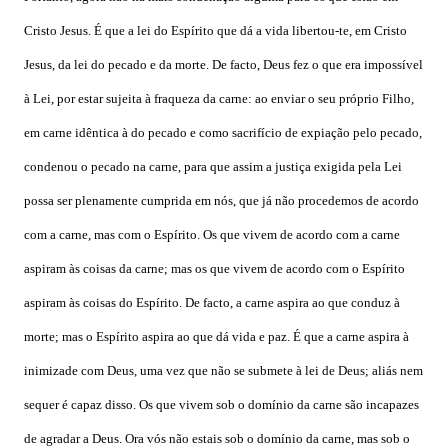
Cristo Jesus. É que a lei do Espírito que dá a vida libertou-te, em Cristo
Jesus, da lei do pecado e da morte. De facto, Deus fez o que era impossível
à Lei, por estar sujeita à fraqueza da carne: ao enviar o seu próprio Filho,
em carne idêntica à do pecado e como sacrifício de expiação pelo pecado,
condenou o pecado na carne, para que assim a justiça exigida pela Lei
possa ser plenamente cumprida em nós, que já não procedemos de acordo
com a carne, mas com o Espírito. Os que vivem de acordo com a carne
aspiram às coisas da carne; mas os que vivem de acordo com o Espírito
aspiram às coisas do Espírito. De facto, a carne aspira ao que conduz à
morte; mas o Espírito aspira ao que dá vida e paz. É que a carne aspira à
inimizade com Deus, uma vez que não se submete à lei de Deus; aliás nem
sequer é capaz disso. Os que vivem sob o domínio da carne são incapazes
de agradar a Deus. Ora vós não estais sob o domínio da carne, mas sob o