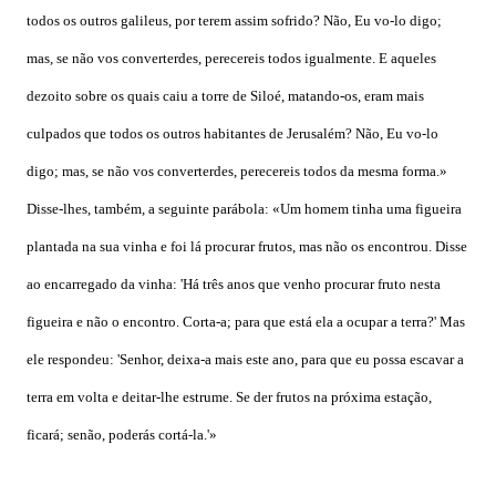
todos os outros galileus, por terem assim sofrido? Não, Eu vo-lo digo;
mas, se não vos converterdes, perecereis todos igualmente. E aqueles
dezoito sobre os quais caiu a torre de Siloé, matando-os, eram mais
culpados que todos os outros habitantes de Jerusalém? Não, Eu vo-lo
digo; mas, se não vos converterdes, perecereis todos da mesma forma.»
Disse-lhes, também, a seguinte parábola: «Um homem tinha uma figueira
plantada na sua vinha e foi lá procurar frutos, mas não os encontrou. Disse
ao encarregado da vinha: 'Há três anos que venho procurar fruto nesta
figueira e não o encontro. Corta-a; para que está ela a ocupar a terra?' Mas
ele respondeu: 'Senhor, deixa-a mais este ano, para que eu possa escavar a
terra em volta e deitar-lhe estrume. Se der frutos na próxima estação,
ficará; senão, poderás cortá-la.'»