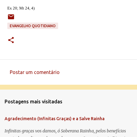
Ex 20; Mt 24, 4)
EVANGELHO QUOTIDIANO
Postar um comentário
C
o
m
Postagens mais visitadas
e
n
Agradecimento (Infinitas Graças) e a Salve Rainha
t
á
Infinitas graças vos damos, ó Soberana Rainha, pelos benefícios