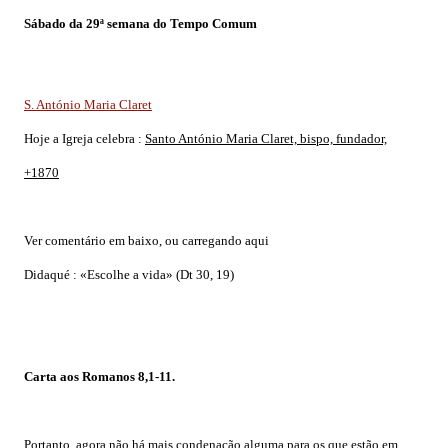
Sábado da 29ª semana do Tempo Comum
S. António Maria Claret
Hoje a Igreja celebra :
Santo António Maria Claret, bispo, fundador,
+1870
Ver comentário em baixo, ou carregando aqui
Didaqué :
«Escolhe a vida» (Dt 30, 19)
Carta aos Romanos 8,1-11.
Portanto, agora não há mais condenação alguma para os que estão em