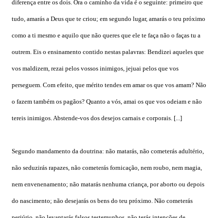
diferença entre os dois. Ora o caminho da vida é o seguinte: primeiro que
tudo, amarás a Deus que te criou; em segundo lugar, amarás o teu próximo
como a ti mesmo e aquilo que não queres que ele te faça não o faças tu a
outrem. Eis o ensinamento contido nestas palavras: Bendizei aqueles que
vos maldizem, rezai pelos vossos inimigos, jejuai pelos que vos
perseguem. Com efeito, que mérito tendes em amar os que vos amam? Não
o fazem também os pagãos? Quanto a vós, amai os que vos odeiam e não
tereis inimigos. Abstende-vos dos desejos carnais e corporais. [...]
Segundo mandamento da doutrina: não matarás, não cometerás adultério,
não seduzirás rapazes, não cometerás fornicação, nem roubo, nem magia,
nem envenenamento; não matarás nenhuma criança, por aborto ou depois
do nascimento; não desejarás os bens do teu próximo. Não cometerás
perjúrio, não levantarás falsos testemunhos, não terás intenções de