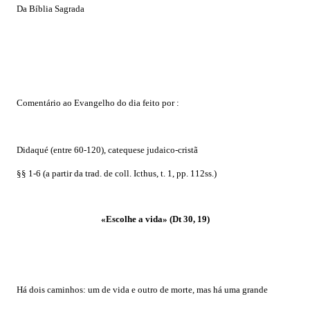
Da Bíblia Sagrada
Comentário ao Evangelho do dia feito por :
Didaqué (entre 60-120), catequese judaico-cristã
§§ 1-6 (a partir da trad. de coll. Icthus, t. 1, pp. 112ss.)
«Escolhe a vida» (Dt 30, 19)
Há dois caminhos: um de vida e outro de morte, mas há uma grande