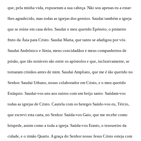
que, pela minha vida, expuseram a sua cabeça. Não sou apenas eu a estar-
lhes agradecido, mas todas as igrejas dos gentios. Saudai também a igreja
que se reúne em casa deles. Saudai o meu querido Epéneto, o primeiro
fruto da Ásia para Cristo. Saudai Maria, que tanto se afadigou por vós.
Saudai Andrónico e Júnia, meus concidadãos e meus companheiros de
prisão, que tão notáveis são entre os apóstolos e que, inclusivamente, se
tornaram cristãos antes de mim. Saudai Ampliato, que me é tão querido no
Senhor. Saudai Urbano, nosso colaborador em Cristo, e o meu querido
Estáquio. Saudai-vos uns aos outros com um beijo santo. Saúdam-vos
todas as igrejas de Cristo. Cautela com os hereges Saúdo-vos eu, Tércio,
que escrevi esta carta, no Senhor. Saúda-vos Gaio, que me recebe como
hóspede, assim como a toda a igreja. Saúda-vos Erasto, o tesoureiro da
cidade, e o irmão Quarto. A graça do Senhor nosso Jesus Cristo esteja com