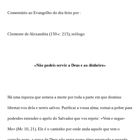
Comentário ao Evangelho do dia feito por :
Clemente de Alexandria (150-c. 215), teólogo
«Não podeis servir a Deus e ao dinheiro»
Há uma riqueza que semeia a morte por toda a parte em que domina:
libertai-vos dela e sereis salvos. Purificai a vossa alma; tornai-a pobre para
poderdes entender o apelo do Salvador que vos repete: «Vem e segue-
Me» (Mc 10, 21). Ele é o caminho por onde anda aquele que tem o
coração puro; a graça de Deus não entra numa alma estorvada e rasgada