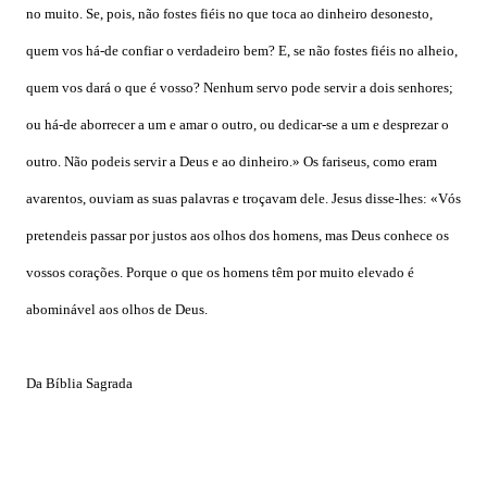
no muito. Se, pois, não fostes fiéis no que toca ao dinheiro desonesto,
quem vos há-de confiar o verdadeiro bem? E, se não fostes fiéis no alheio,
quem vos dará o que é vosso? Nenhum servo pode servir a dois senhores;
ou há-de aborrecer a um e amar o outro, ou dedicar-se a um e desprezar o
outro. Não podeis servir a Deus e ao dinheiro.» Os fariseus, como eram
avarentos, ouviam as suas palavras e troçavam dele. Jesus disse-lhes: «Vós
pretendeis passar por justos aos olhos dos homens, mas Deus conhece os
vossos corações. Porque o que os homens têm por muito elevado é
abominável aos olhos de Deus.
Da Bíblia Sagrada