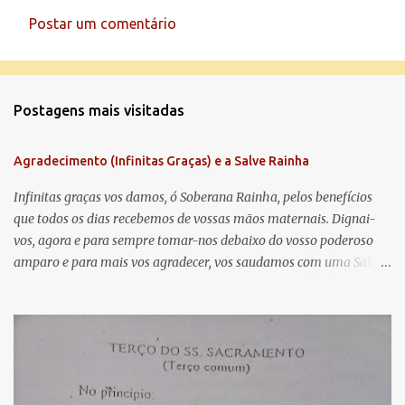
Postar um comentário
C
o
m
Postagens mais visitadas
e
n
Agradecimento (Infinitas Graças) e a Salve Rainha
t
á
Infinitas graças vos damos, ó Soberana Rainha, pelos benefícios
que todos os dias recebemos de vossas mãos maternais. Dignai-
r
vos, agora e para sempre tomar-nos debaixo do vosso poderoso
i
amparo e para mais vos agradecer, vos saudamos com uma Salve
o
Rainha: Salve Rainha , Mãe de misericórdia, vida, doçura,
s
esperança nossa, salve! A vós bradamos os degredados filhos de
Eva, a vós suspiramos, gemendo e chorando neste vale de
lágrimas. Eia, pois, Advogada nossa, estes vossos olhos
misericordiosos a nós volvei, e depois deste desterro, mostrai-nos
Jesus. Bendito é o fruto do vosso ventre, ó clemente, ó piedosa, ó