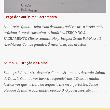
doce e sempre Virgem Maria. Rogai por nós Santa Mãe de Deus.
Para que sejamos dignos das promessas de Cristo. Amém.
Terço do Santíssimo Sacramento
Lembrete: Quinta- feira é dia de adoração! Procure a igreja mais
próxima de você e descubra os horários. TERÇO DO S.
SACRAMENTO (Terço comum) No principio: Credo Pai-Nosso 3
Ave-Marias Contas grandes: Ó meu Jesus, que ai estais
Sacramentado, não permitais que eu viva sem Vós, nem morta em
pecado. Uni o meu coração ao Vosso e o Vosso ao meu, e, nem sem
Vós morra eu! Nas contas pequenas: Sacramento de Amor!
Salmo, 4 - Oração da Noite
Misericórdia Senhor! Glória ao Pai: Cristo pão da vida e remédio
Salmo, 4 1. Ao mestre de canto. Com instrumentos de corda. Salmo
que nos salva, dá-nos Vossa força, Vosso perdão e a Vossa
de Davi. 2. Quando vos invoco, respondei-me, ó Deus de minha
misericórdia. (no fim) Rezar 3 vezes: Louvores e graças se deem a
justiça, vós que na hora da angústia me reconfortastes. Tende
cada momento ao Santíssimo e Diviníssimo Sacramento.
piedade de mim e ouvi minha oração. 3. Ó poderosos, até quando
tereis o coração endurecido, no amor das vaidades e na busca da
mentira? 4. O Senhor escolheu como eleito uma pessoa admirável,
o Senhor me ouviu quando o invoquei. 5. Tremei, mas sem pecar;