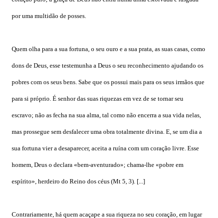
por uma multidão de posses.
Quem olha para a sua fortuna, o seu ouro e a sua prata, as suas casas, como
dons de Deus, esse testemunha a Deus o seu reconhecimento ajudando os
pobres com os seus bens. Sabe que os possui mais para os seus irmãos que
para si próprio. É senhor das suas riquezas em vez de se tornar seu
escravo; não as fecha na sua alma, tal como não encerra a sua vida nelas,
mas prossegue sem desfalecer uma obra totalmente divina. E, se um dia a
sua fortuna vier a desaparecer, aceita a ruína com um coração livre. Esse
homem, Deus o declara «bem-aventurado»; chama-lhe «pobre em
espírito», herdeiro do Reino dos céus (Mt 5, 3). [...]
Contrariamente, há quem acaçape a sua riqueza no seu coração, em lugar