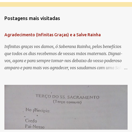
o
m
Postagens mais visitadas
e
n
Agradecimento (Infinitas Graças) e a Salve Rainha
t
á
Infinitas graças vos damos, ó Soberana Rainha, pelos benefícios
que todos os dias recebemos de vossas mãos maternais. Dignai-
r
vos, agora e para sempre tomar-nos debaixo do vosso poderoso
i
amparo e para mais vos agradecer, vos saudamos com uma Salve
o
Rainha: Salve Rainha , Mãe de misericórdia, vida, doçura,
s
esperança nossa, salve! A vós bradamos os degredados filhos de
Eva, a vós suspiramos, gemendo e chorando neste vale de
lágrimas. Eia, pois, Advogada nossa, estes vossos olhos
misericordiosos a nós volvei, e depois deste desterro, mostrai-nos
Jesus. Bendito é o fruto do vosso ventre, ó clemente, ó piedosa, ó
doce e sempre Virgem Maria. Rogai por nós Santa Mãe de Deus.
Para que sejamos dignos das promessas de Cristo. Amém.