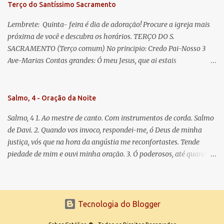
Terço do Santíssimo Sacramento
Lembrete: Quinta- feira é dia de adoração! Procure a igreja mais
próxima de você e descubra os horários. TERÇO DO S.
SACRAMENTO (Terço comum) No principio: Credo Pai-Nosso 3
Ave-Marias Contas grandes: Ó meu Jesus, que ai estais
Sacramentado, não permitais que eu viva sem Vós, nem morta em
pecado. Uni o meu coração ao Vosso e o Vosso ao meu, e, nem sem
Vós morra eu! Nas contas pequenas: Sacramento de Amor!
Salmo, 4 - Oração da Noite
Misericórdia Senhor! Glória ao Pai: Cristo pão da vida e remédio
Salmo, 4 1. Ao mestre de canto. Com instrumentos de corda. Salmo
que nos salva, dá-nos Vossa força, Vosso perdão e a Vossa
de Davi. 2. Quando vos invoco, respondei-me, ó Deus de minha
misericórdia. (no fim) Rezar 3 vezes: Louvores e graças se deem a
justiça, vós que na hora da angústia me reconfortastes. Tende
cada momento ao Santíssimo e Diviníssimo Sacramento.
piedade de mim e ouvi minha oração. 3. Ó poderosos, até quando
tereis o coração endurecido, no amor das vaidades e na busca da
mentira? 4. O Senhor escolheu como eleito uma pessoa admirável,
o Senhor me ouviu quando o invoquei. 5. Tremei, mas sem pecar;
refleti em vossos corações, quando estiverdes em vossos leitos, e
Tecnologia do Blogger
calai. 6. Oferecei vossos sacrifícios com sinceridade e esperai no