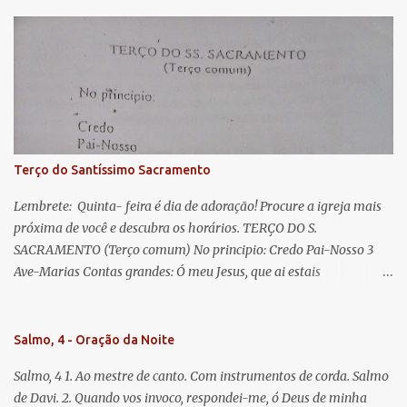
esperança nossa, salve! A vós bradamos os degredados filhos de
Eva, a vós suspiramos, gemendo e chorando neste vale de
lágrimas. Eia, pois, Advogada nossa, estes vossos olhos
misericordiosos a nós volvei, e depois deste desterro, mostrai-nos
Jesus. Bendito é o fruto do vosso ventre, ó clemente, ó piedosa, ó
doce e sempre Virgem Maria. Rogai por nós Santa Mãe de Deus.
Para que sejamos dignos das promessas de Cristo. Amém.
Terço do Santíssimo Sacramento
Lembrete: Quinta- feira é dia de adoração! Procure a igreja mais
próxima de você e descubra os horários. TERÇO DO S.
SACRAMENTO (Terço comum) No principio: Credo Pai-Nosso 3
Ave-Marias Contas grandes: Ó meu Jesus, que ai estais
Sacramentado, não permitais que eu viva sem Vós, nem morta em
pecado. Uni o meu coração ao Vosso e o Vosso ao meu, e, nem sem
Vós morra eu! Nas contas pequenas: Sacramento de Amor!
Salmo, 4 - Oração da Noite
Misericórdia Senhor! Glória ao Pai: Cristo pão da vida e remédio
Salmo, 4 1. Ao mestre de canto. Com instrumentos de corda. Salmo
que nos salva, dá-nos Vossa força, Vosso perdão e a Vossa
de Davi. 2. Quando vos invoco, respondei-me, ó Deus de minha
misericórdia. (no fim) Rezar 3 vezes: Louvores e graças se deem a