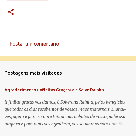
Postar um comentário
C
o
m
Postagens mais visitadas
e
n
Agradecimento (Infinitas Graças) e a Salve Rainha
t
á
Infinitas graças vos damos, ó Soberana Rainha, pelos benefícios
que todos os dias recebemos de vossas mãos maternais. Dignai-
r
vos, agora e para sempre tomar-nos debaixo do vosso poderoso
i
amparo e para mais vos agradecer, vos saudamos com uma Salve
o
Rainha: Salve Rainha , Mãe de misericórdia, vida, doçura,
s