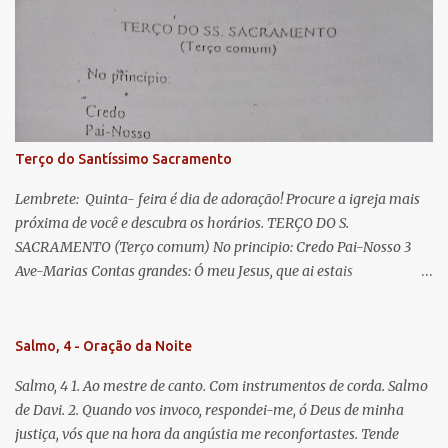
Eva, a vós suspiramos, gemendo e chorando neste vale de
lágrimas. Eia, pois, Advogada nossa, estes vossos olhos
misericordiosos a nós volvei, e depois deste desterro, mostrai-nos
Jesus. Bendito é o fruto do vosso ventre, ó clemente, ó piedosa, ó
doce e sempre Virgem Maria. Rogai por nós Santa Mãe de Deus.
Para que sejamos dignos das promessas de Cristo. Amém.
Terço do Santíssimo Sacramento
Lembrete: Quinta- feira é dia de adoração! Procure a igreja mais
próxima de você e descubra os horários. TERÇO DO S.
SACRAMENTO (Terço comum) No principio: Credo Pai-Nosso 3
Ave-Marias Contas grandes: Ó meu Jesus, que ai estais
Sacramentado, não permitais que eu viva sem Vós, nem morta em
pecado. Uni o meu coração ao Vosso e o Vosso ao meu, e, nem sem
Vós morra eu! Nas contas pequenas: Sacramento de Amor!
Salmo, 4 - Oração da Noite
Misericórdia Senhor! Glória ao Pai: Cristo pão da vida e remédio
Salmo, 4 1. Ao mestre de canto. Com instrumentos de corda. Salmo
que nos salva, dá-nos Vossa força, Vosso perdão e a Vossa
de Davi. 2. Quando vos invoco, respondei-me, ó Deus de minha
misericórdia. (no fim) Rezar 3 vezes: Louvores e graças se deem a
justiça, vós que na hora da angústia me reconfortastes. Tende
cada momento ao Santíssimo e Diviníssimo Sacramento.