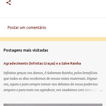
Postar um comentário
C
o
m
Postagens mais visitadas
e
n
Agradecimento (Infinitas Graças) e a Salve Rainha
t
á
Infinitas graças vos damos, ó Soberana Rainha, pelos benefícios
que todos os dias recebemos de vossas mãos maternais. Dignai-
r
vos, agora e para sempre tomar-nos debaixo do vosso poderoso
i
amparo e para mais vos agradecer, vos saudamos com uma Salve
o
Rainha: Salve Rainha , Mãe de misericórdia, vida, doçura,
s
esperança nossa, salve! A vós bradamos os degredados filhos de