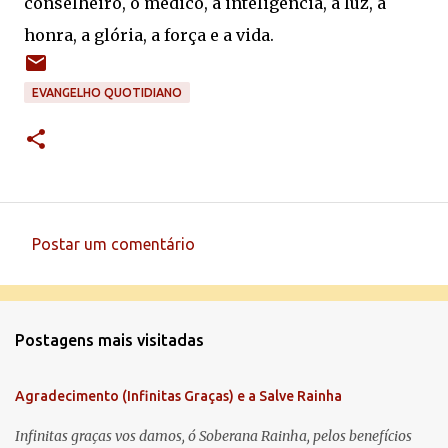
conselheiro, o médico, a inteligência, a luz, a
honra, a glória, a força e a vida.
EVANGELHO QUOTIDIANO
Postar um comentário
C
o
m
Postagens mais visitadas
e
n
Agradecimento (Infinitas Graças) e a Salve Rainha
t
á
Infinitas graças vos damos, ó Soberana Rainha, pelos benefícios