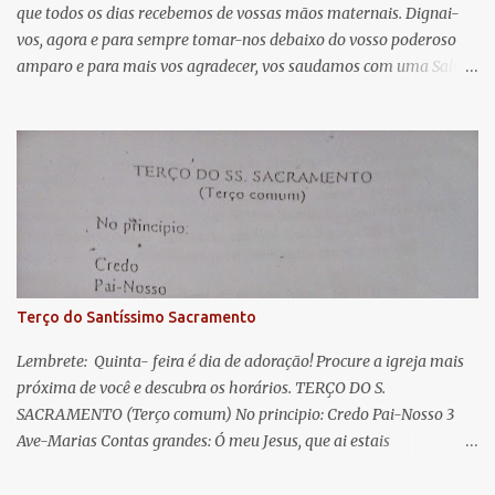
que todos os dias recebemos de vossas mãos maternais. Dignai-
r
vos, agora e para sempre tomar-nos debaixo do vosso poderoso
i
amparo e para mais vos agradecer, vos saudamos com uma Salve
o
Rainha: Salve Rainha , Mãe de misericórdia, vida, doçura,
s
esperança nossa, salve! A vós bradamos os degredados filhos de
Eva, a vós suspiramos, gemendo e chorando neste vale de
lágrimas. Eia, pois, Advogada nossa, estes vossos olhos
misericordiosos a nós volvei, e depois deste desterro, mostrai-nos
Jesus. Bendito é o fruto do vosso ventre, ó clemente, ó piedosa, ó
doce e sempre Virgem Maria. Rogai por nós Santa Mãe de Deus.
Para que sejamos dignos das promessas de Cristo. Amém.
Terço do Santíssimo Sacramento
Lembrete: Quinta- feira é dia de adoração! Procure a igreja mais
próxima de você e descubra os horários. TERÇO DO S.
SACRAMENTO (Terço comum) No principio: Credo Pai-Nosso 3
Ave-Marias Contas grandes: Ó meu Jesus, que ai estais
Sacramentado, não permitais que eu viva sem Vós, nem morta em
pecado. Uni o meu coração ao Vosso e o Vosso ao meu, e, nem sem