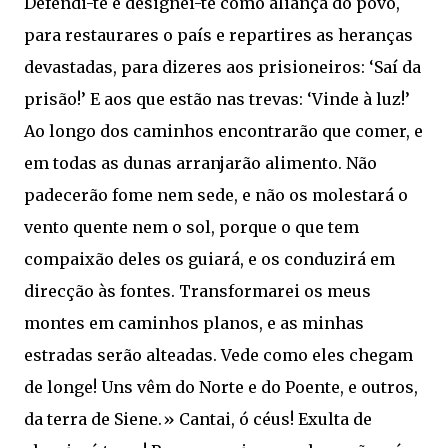
Defendi-te e designei-te como aliança do povo,
para restaurares o país e repartires as heranças
devastadas, para dizeres aos prisioneiros: ‘Saí da
prisão!’ E aos que estão nas trevas: ‘Vinde à luz!’
Ao longo dos caminhos encontrarão que comer, e
em todas as dunas arranjarão alimento. Não
padecerão fome nem sede, e não os molestará o
vento quente nem o sol, porque o que tem
compaixão deles os guiará, e os conduzirá em
direcção às fontes. Transformarei os meus
montes em caminhos planos, e as minhas
estradas serão alteadas. Vede como eles chegam
de longe! Uns vêm do Norte e do Poente, e outros,
da terra de Siene.» Cantai, ó céus! Exulta de