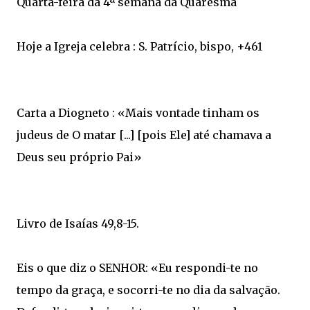
Quarta-feira da 4ª semana da Quaresma
Hoje a Igreja celebra : S. Patrício, bispo, +461
Carta a Diogneto : «Mais vontade tinham os
judeus de O matar [...] [pois Ele] até chamava a
Deus seu próprio Pai»
Livro de Isaías 49,8-15.
Eis o que diz o SENHOR: «Eu respondi-te no
tempo da graça, e socorri-te no dia da salvação.