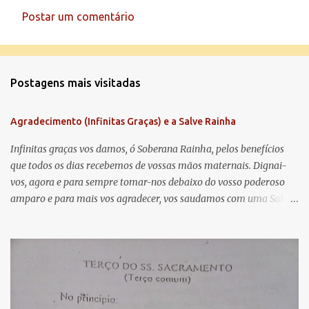
Postar um comentário
C
o
m
Postagens mais visitadas
e
n
Agradecimento (Infinitas Graças) e a Salve Rainha
t
á
Infinitas graças vos damos, ó Soberana Rainha, pelos benefícios
que todos os dias recebemos de vossas mãos maternais. Dignai-
r
vos, agora e para sempre tomar-nos debaixo do vosso poderoso
i
amparo e para mais vos agradecer, vos saudamos com uma Salve
o
Rainha: Salve Rainha , Mãe de misericórdia, vida, doçura,
s
esperança nossa, salve! A vós bradamos os degredados filhos de
Eva, a vós suspiramos, gemendo e chorando neste vale de
lágrimas. Eia, pois, Advogada nossa, estes vossos olhos
misericordiosos a nós volvei, e depois deste desterro, mostrai-nos
Jesus. Bendito é o fruto do vosso ventre, ó clemente, ó piedosa, ó