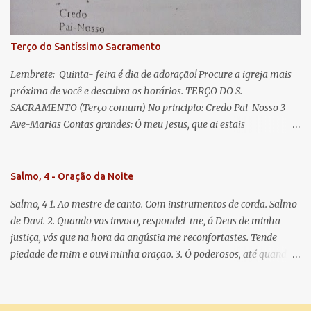
doce e sempre Virgem Maria. Rogai por nós Santa Mãe de Deus.
Para que sejamos dignos das promessas de Cristo. Amém.
Terço do Santíssimo Sacramento
Lembrete: Quinta- feira é dia de adoração! Procure a igreja mais
próxima de você e descubra os horários. TERÇO DO S.
SACRAMENTO (Terço comum) No principio: Credo Pai-Nosso 3
Ave-Marias Contas grandes: Ó meu Jesus, que ai estais
Sacramentado, não permitais que eu viva sem Vós, nem morta em
pecado. Uni o meu coração ao Vosso e o Vosso ao meu, e, nem sem
Vós morra eu! Nas contas pequenas: Sacramento de Amor!
Salmo, 4 - Oração da Noite
Misericórdia Senhor! Glória ao Pai: Cristo pão da vida e remédio
Salmo, 4 1. Ao mestre de canto. Com instrumentos de corda. Salmo
que nos salva, dá-nos Vossa força, Vosso perdão e a Vossa
de Davi. 2. Quando vos invoco, respondei-me, ó Deus de minha
misericórdia. (no fim) Rezar 3 vezes: Louvores e graças se deem a
justiça, vós que na hora da angústia me reconfortastes. Tende
cada momento ao Santíssimo e Diviníssimo Sacramento.
piedade de mim e ouvi minha oração. 3. Ó poderosos, até quando
tereis o coração endurecido, no amor das vaidades e na busca da
mentira? 4. O Senhor escolheu como eleito uma pessoa admirável,
o Senhor me ouviu quando o invoquei. 5. Tremei, mas sem pecar;