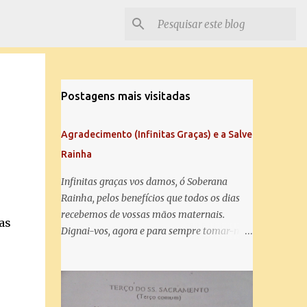
Postagens mais visitadas
Agradecimento (Infinitas Graças) e a Salve
Rainha
Infinitas graças vos damos, ó Soberana
Rainha, pelos benefícios que todos os dias
recebemos de vossas mãos maternais.
as
Dignai-vos, agora e para sempre tomar-nos
debaixo do vosso poderoso amparo e para
mais vos agradecer, vos saudamos com uma
Salve Rainha: Salve Rainha , Mãe de
e
misericórdia, vida, doçura, esperança nossa,