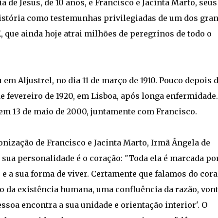
a de Jesus, de 10 anos, e Francisco e Jacinta Marto, seus
História como testemunhas privilegiadas de um dos gra
 que ainda hoje atrai milhões de peregrinos de todo o
em Aljustrel, no dia 11 de março de 1910. Pouco depois 
e fevereiro de 1920, em Lisboa, após longa enfermidade.
, em 13 de maio de 2000, juntamente com Francisco.
onização de Francisco e Jacinta Marto, Irmã Ângela de
 sua personalidade é o coração: "Toda ela é marcada po
e a sua forma de viver. Certamente que falamos do cor
tro da existência humana, uma confluência da razão, von
soa encontra a sua unidade e orientação interior'. O