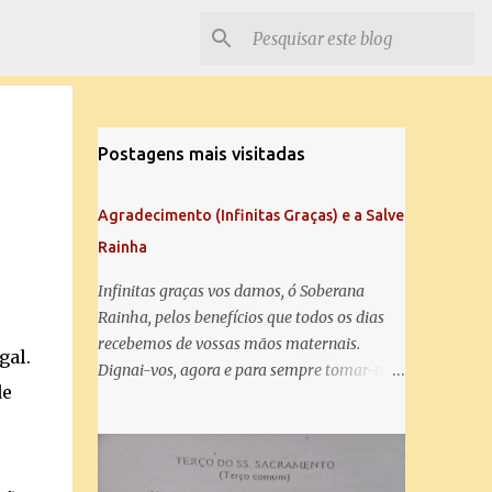
Postagens mais visitadas
Agradecimento (Infinitas Graças) e a Salve
Rainha
Infinitas graças vos damos, ó Soberana
Rainha, pelos benefícios que todos os dias
recebemos de vossas mãos maternais.
gal.
Dignai-vos, agora e para sempre tomar-nos
de
debaixo do vosso poderoso amparo e para
mais vos agradecer, vos saudamos com uma
Salve Rainha: Salve Rainha , Mãe de
misericórdia, vida, doçura, esperança nossa,