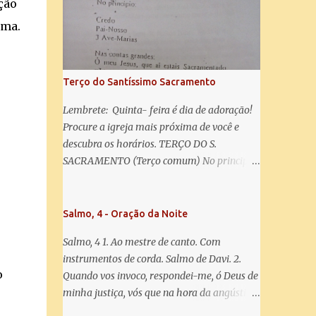
ção
salve! A vós bradamos os degredados filhos
de Eva, a vós suspiramos, gemendo e
ima.
chorando neste vale de lágrimas. Eia, pois,
Advogada nossa, estes vossos olhos
misericordiosos a nós volvei, e depois deste
Terço do Santíssimo Sacramento
desterro, mostrai-nos Jesus. Bendito é o
fruto do vosso ventre, ó clemente, ó piedosa,
Lembrete: Quinta- feira é dia de adoração!
ó doce e sempre Virgem Maria. Rogai por
Procure a igreja mais próxima de você e
nós Santa Mãe de Deus. Para que sejamos
descubra os horários. TERÇO DO S.
dignos das promessas de Cristo. Amém.
SACRAMENTO (Terço comum) No principio:
Credo Pai-Nosso 3 Ave-Marias Contas
grandes: Ó meu Jesus, que ai estais
Sacramentado, não permitais que eu viva
Salmo, 4 - Oração da Noite
sem Vós, nem morta em pecado. Uni o meu
Salmo, 4 1. Ao mestre de canto. Com
coração ao Vosso e o Vosso ao meu, e, nem
instrumentos de corda. Salmo de Davi. 2.
sem Vós morra eu! Nas contas pequenas:
o
Quando vos invoco, respondei-me, ó Deus de
Sacramento de Amor! Misericórdia Senhor!
minha justiça, vós que na hora da angústia
Glória ao Pai: Cristo pão da vida e remédio
me reconfortastes. Tende piedade de mim e
que nos salva, dá-nos Vossa força, Vosso