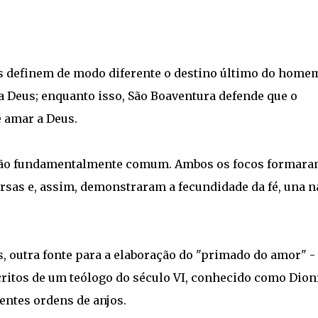
os definem de modo diferente o destino último do home
 a Deus; enquanto isso, São Boaventura defende que o
é amar a Deus.
visão fundamentalmente comum. Ambos os focos formar
ersas e, assim, demonstraram a fecundidade da fé, una n
 outra fonte para a elaboração do "primado do amor" -
critos de um teólogo do século VI, conhecido como Dioní
entes ordens de anjos.