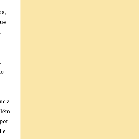
us,
que
m
.
o -
ue a
além
 por
l e