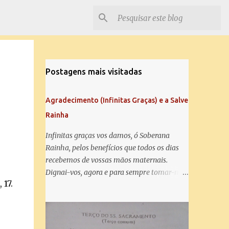
Postagens mais visitadas
Agradecimento (Infinitas Graças) e a Salve
Rainha
Infinitas graças vos damos, ó Soberana
Rainha, pelos benefícios que todos os dias
recebemos de vossas mãos maternais.
Dignai-vos, agora e para sempre tomar-nos
 17.
debaixo do vosso poderoso amparo e para
mais vos agradecer, vos saudamos com uma
Salve Rainha: Salve Rainha , Mãe de
misericórdia, vida, doçura, esperança nossa,