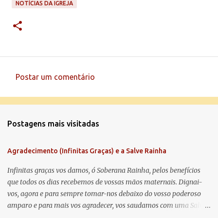
NOTÍCIAS DA IGREJA
Postar um comentário
C
o
m
Postagens mais visitadas
e
n
Agradecimento (Infinitas Graças) e a Salve Rainha
t
á
Infinitas graças vos damos, ó Soberana Rainha, pelos benefícios
que todos os dias recebemos de vossas mãos maternais. Dignai-
r
vos, agora e para sempre tomar-nos debaixo do vosso poderoso
i
amparo e para mais vos agradecer, vos saudamos com uma Salve
o
Rainha: Salve Rainha , Mãe de misericórdia, vida, doçura,