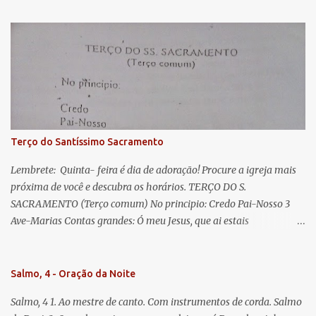
s
esperança nossa, salve! A vós bradamos os degredados filhos de
Eva, a vós suspiramos, gemendo e chorando neste vale de
lágrimas. Eia, pois, Advogada nossa, estes vossos olhos
misericordiosos a nós volvei, e depois deste desterro, mostrai-nos
Jesus. Bendito é o fruto do vosso ventre, ó clemente, ó piedosa, ó
doce e sempre Virgem Maria. Rogai por nós Santa Mãe de Deus.
Para que sejamos dignos das promessas de Cristo. Amém.
Terço do Santíssimo Sacramento
Lembrete: Quinta- feira é dia de adoração! Procure a igreja mais
próxima de você e descubra os horários. TERÇO DO S.
SACRAMENTO (Terço comum) No principio: Credo Pai-Nosso 3
Ave-Marias Contas grandes: Ó meu Jesus, que ai estais
Sacramentado, não permitais que eu viva sem Vós, nem morta em
pecado. Uni o meu coração ao Vosso e o Vosso ao meu, e, nem sem
Vós morra eu! Nas contas pequenas: Sacramento de Amor!
Salmo, 4 - Oração da Noite
Misericórdia Senhor! Glória ao Pai: Cristo pão da vida e remédio
Salmo, 4 1. Ao mestre de canto. Com instrumentos de corda. Salmo
que nos salva, dá-nos Vossa força, Vosso perdão e a Vossa