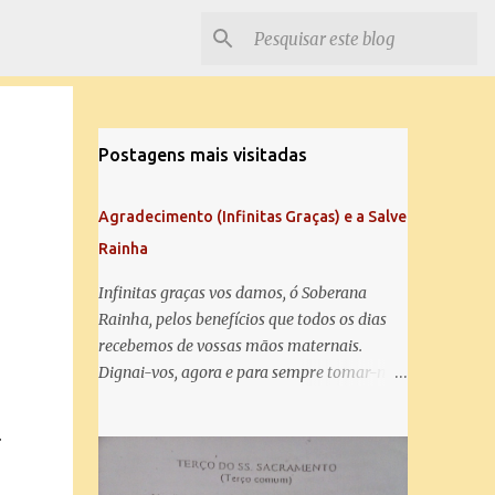
Postagens mais visitadas
Agradecimento (Infinitas Graças) e a Salve
Rainha
Infinitas graças vos damos, ó Soberana
Rainha, pelos benefícios que todos os dias
recebemos de vossas mãos maternais.
Dignai-vos, agora e para sempre tomar-nos
.
debaixo do vosso poderoso amparo e para
mais vos agradecer, vos saudamos com uma
.
Salve Rainha: Salve Rainha , Mãe de
misericórdia, vida, doçura, esperança nossa,