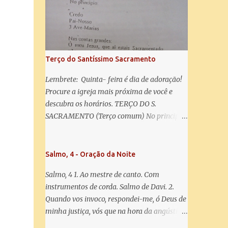
salve! A vós bradamos os degredados filhos
de Eva, a vós suspiramos, gemendo e
chorando neste vale de lágrimas. Eia, pois,
Advogada nossa, estes vossos olhos
misericordiosos a nós volvei, e depois deste
Terço do Santíssimo Sacramento
desterro, mostrai-nos Jesus. Bendito é o
fruto do vosso ventre, ó clemente, ó piedosa,
Lembrete: Quinta- feira é dia de adoração!
ó doce e sempre Virgem Maria. Rogai por
Procure a igreja mais próxima de você e
nós Santa Mãe de Deus. Para que sejamos
descubra os horários. TERÇO DO S.
dignos das promessas de Cristo. Amém.
SACRAMENTO (Terço comum) No principio:
Credo Pai-Nosso 3 Ave-Marias Contas
grandes: Ó meu Jesus, que ai estais
Sacramentado, não permitais que eu viva
Salmo, 4 - Oração da Noite
sem Vós, nem morta em pecado. Uni o meu
Salmo, 4 1. Ao mestre de canto. Com
coração ao Vosso e o Vosso ao meu, e, nem
instrumentos de corda. Salmo de Davi. 2.
sem Vós morra eu! Nas contas pequenas:
Quando vos invoco, respondei-me, ó Deus de
Sacramento de Amor! Misericórdia Senhor!
minha justiça, vós que na hora da angústia
Glória ao Pai: Cristo pão da vida e remédio
me reconfortastes. Tende piedade de mim e
que nos salva, dá-nos Vossa força, Vosso