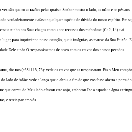
r, são quatro as razões pelas quais o Senhor mostra o lado, as mãos e os pés aos
itado verdadeiramente e afastar qualquer espécie de dúvida do nosso espírito. Em s
fizesse o ninho nas Suas chagas como «nos recessos dos rochedos» (Ct 2, 14) e aí
o lugar, para imprimir no nosso coração, quais insígnias, as marcas da Sua Paixão. 
piedade Dele e não O trespassássemos de novo com os cravos dos nossos pecados.
am», diz-nos (cf Sl 118, 73): vede os cravos que as trespassaram. Eis o Meu coraçã
u do lado de Adão: vede a lança que o abriu, a fim de que vos fosse aberta a porta do
ue que correu do Meu lado afastou este anjo, embotou-lhe a espada: a água extingu
ras, e tereis paz em vós.