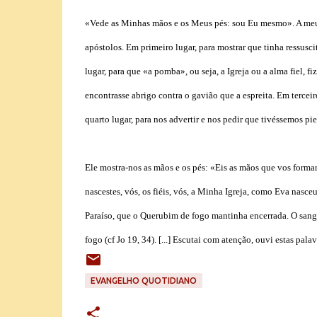
«Vede as Minhas mãos e os Meus pés: sou Eu mesmo». A meu ve
apóstolos. Em primeiro lugar, para mostrar que tinha ressusc
lugar, para que «a pomba», ou seja, a Igreja ou a alma fiel, 
encontrasse abrigo contra o gavião que a espreita. Em terceir
quarto lugar, para nos advertir e nos pedir que tivéssemos 
Ele mostra-nos as mãos e os pés: «Eis as mãos que vos formar
nascestes, vós, os fiéis, vós, a Minha Igreja, como Eva nasce
Paraíso, que o Querubim de fogo mantinha encerrada. O sang
fogo (cf Jo 19, 34). [...] Escutai com atenção, ouvi estas palav
EVANGELHO QUOTIDIANO