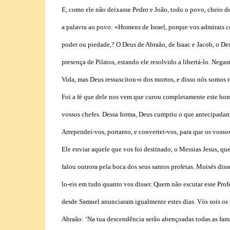
E, como ele não deixasse Pedro e João, todo o povo, cheio de
a palavra ao povo: «Homens de Israel, porque vos admirais c
poder ou piedade,? O Deus de Abraão, de Isaac e Jacob, o Deus
presença de Pilatos, estando ele resolvido a libertá-lo. Negas
Vida, mas Deus ressuscitou-o dos mortos, e disso nós somos 
Foi a fé que dele nos vem que curou completamente este hom
vossos chefes. Dessa forma, Deus cumpriu o que antecipadame
Arrependei-vos, portanto, e convertei-vos, para que os voss
Ele enviar aquele que vos foi destinado, o Messias Jesus, q
falou outrora pela boca dos seus santos profetas. Moisés diss
lo-eis em tudo quanto vos disser. Quem não escutar esse Profe
desde Samuel anunciaram igualmente estes dias. Vós sois os f
Abraão: ‘Na tua descendência serão abençoadas todas as famíl