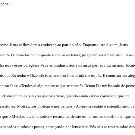
cções.»
omo Jesus se lhes dera a conhecer, ao partir o pão. Enquanto isto diziam, Jesus
osco!» Dominados pelo espanto e cheios de temor, julgavam ver um espírito. Disse-
idas nos vossos corações? Vede as minhas mãos e os meus pés: sou Eu mesmo. Tocai
is que Eu tenho.» Dizendo isto, mostrou-lhes as mãos e os pés. E como, na sua aleg
guntou-lhes: «Tendes aí alguma coisa que se coma?» Deram-lhe um bocado de peixe
: «Estas foram as palavras que vos disse, quando ainda estava convosco: que era
 escrito em Moisés, nos Profetas e nos Salmos.» Abriu-lhes então o entendimento pa
 que o Messias havia de sofrer e ressuscitar dentre os mortos, ao terceiro dia; que h
s pecados a todos os povos, começando por Jerusalém. Vós sois as testemunhas des