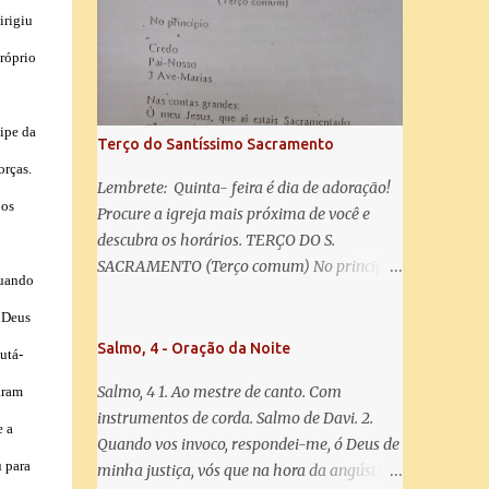
misericórdia, vida, doçura, esperança nossa,
irigiu
salve! A vós bradamos os degredados filhos
de Eva, a vós suspiramos, gemendo e
róprio
chorando neste vale de lágrimas. Eia, pois,
Advogada nossa, estes vossos olhos
misericordiosos a nós volvei, e depois deste
cipe da
Terço do Santíssimo Sacramento
desterro, mostrai-nos Jesus. Bendito é o
orças.
fruto do vosso ventre, ó clemente, ó piedosa,
Lembrete: Quinta- feira é dia de adoração!
 os
ó doce e sempre Virgem Maria. Rogai por
Procure a igreja mais próxima de você e
nós Santa Mãe de Deus. Para que sejamos
descubra os horários. TERÇO DO S.
dignos das promessas de Cristo. Amém.
SACRAMENTO (Terço comum) No principio:
quando
Credo Pai-Nosso 3 Ave-Marias Contas
grandes: Ó meu Jesus, que ai estais
 Deus
Sacramentado, não permitais que eu viva
Salmo, 4 - Oração da Noite
utá-
sem Vós, nem morta em pecado. Uni o meu
Salmo, 4 1. Ao mestre de canto. Com
aram
coração ao Vosso e o Vosso ao meu, e, nem
instrumentos de corda. Salmo de Davi. 2.
sem Vós morra eu! Nas contas pequenas:
e a
Quando vos invoco, respondei-me, ó Deus de
Sacramento de Amor! Misericórdia Senhor!
u para
minha justiça, vós que na hora da angústia
Glória ao Pai: Cristo pão da vida e remédio