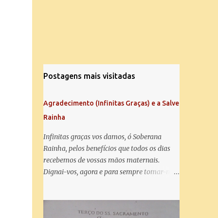
Postagens mais visitadas
Agradecimento (Infinitas Graças) e a Salve
Rainha
Infinitas graças vos damos, ó Soberana
Rainha, pelos benefícios que todos os dias
recebemos de vossas mãos maternais.
Dignai-vos, agora e para sempre tomar-nos
debaixo do vosso poderoso amparo e para
mais vos agradecer, vos saudamos com uma
Salve Rainha: Salve Rainha , Mãe de