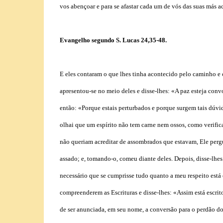
vos abençoar e para se afastar cada um de vós das suas más a
Evangelho segundo S. Lucas 24,35-48.
E eles contaram o que lhes tinha acontecido pelo caminho e c
apresentou-se no meio deles e disse-lhes: «A paz esteja conv
então: «Porque estais perturbados e porque surgem tais dúv
olhai que um espírito não tem carne nem ossos, como verifica
não queriam acreditar de assombrados que estavam, Ele per
assado; e, tomando-o, comeu diante deles. Depois, disse-lhes
necessário que se cumprisse tudo quanto a meu respeito está
compreenderem as Escrituras e disse-lhes: «Assim está escrito
de ser anunciada, em seu nome, a conversão para o perdão do