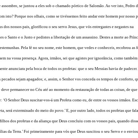
 assombro, se juntou a eles sob o chamado pórtico de Salomão. Ao ver isto, Pedro d
om isto? Porque nos olhais, como se tivéssemos feito andar este homem por nosso p
 dos nossos pais, glorificou o seu servo Jesus, que vós entregastes e negastes na
tes o Santo e o Justo e pedistes a libertação de um assassino. Destes a morte ao Prín
testemunhas. Pela fé no seu nome, este homem, que vedes e conheceis, recobrou as f
em na vossa presença. Agora, irmãos, sei que agistes por ignorância, como também
nte anunciara pela boca de todos os profetas: que o seu Messias havia de padecer.
os pecados sejam apagados; e, assim, o Senhor vos conceda os tempos de conforto, 
ue deve permanecer no Céu até ao momento da restauração de todas as coisas, de que
e: ‘O Senhor Deus suscitar-vos-á um Profeta como eu, de entre os vossos irmãos. Esc
ta, será exterminado do meio do povo.’ E, por outro lado, todos os profetas que fal
ilhos dos profetas e da aliança que Deus concluiu com os vossos pais, quando diss
ias da Terra.’ Foi primeiramente para vós que Deus suscitou o seu Servo e o envio