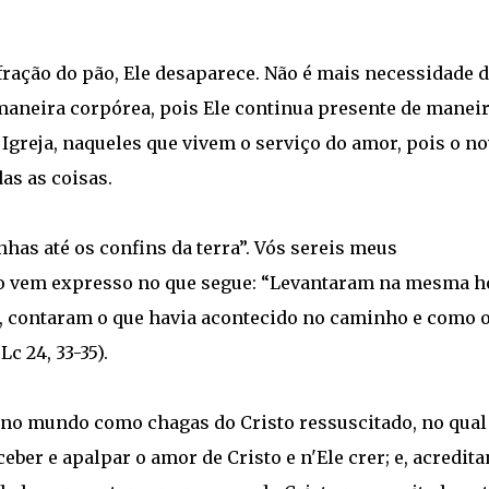
ração do pão, Ele desaparece. Não é mais necessidade 
aneira corpórea, pois Ele continua presente de manei
Igreja, naqueles que vivem o serviço do amor, pois o n
as as coisas.
nhas até os confins da terra”. Vós sereis meus
o vem expresso no que segue: “Levantaram na mesma h
ez, contaram o que havia acontecido no caminho e como 
c 24, 33-35).
 no mundo como chagas do Cristo ressuscitado, no qual
er e apalpar o amor de Cristo e n'Ele crer; e, acredita