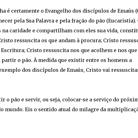
nha é certamente o Evangelho dos discípulos de Emaús (C
nhecer pela Sua Palavra e pela fração do pão (Eucaristia).
s na caridade e compartilham com eles sua vida, consti
risto ressuscita os que andam à procura; Cristo ressusc
 Escritura; Cristo ressuscita nos que acolhem e nos que
 partir o pão. À medida que existir entre os homens a
 a exemplo dos discípulos de Emaús, Cristo vai ressuscit
ir o pão e servir, ou seja, colocar-se a serviço do próxi
do mundo. Eis o sentido atual do milagre da multiplicaç