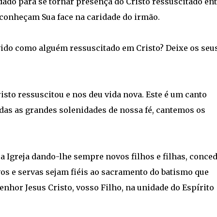
idado para se tornar presença do Cristo ressuscitado en
econheçam Sua face na caridade do irmão.
vido como alguém ressuscitado em Cristo? Deixe os seu
isto ressuscitou e nos deu vida nova. Este é um canto
odas as grandes solenidades de nossa fé, cantemos os
sa Igreja dando-lhe sempre novos filhos e filhas, conced
vos e servas sejam fiéis ao sacramento do batismo que
nhor Jesus Cristo, vosso Filho, na unidade do Espírito