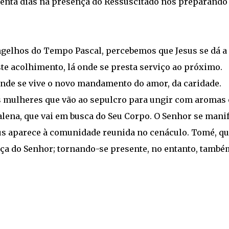
uenta dias na presença do Ressuscitado nos preparando
.
angelhos do Tempo Pascal, percebemos que Jesus se dá a
ste acolhimento, lá onde se presta serviço ao próximo.
onde se vive o novo mandamento do amor, da caridade.
s mulheres que vão ao sepulcro para ungir com aromas 
alena, que vai em busca do Seu Corpo. O Senhor se mani
esus aparece à comunidade reunida no cenáculo. Tomé, q
nça do Senhor; tornando-se presente, no entanto, també