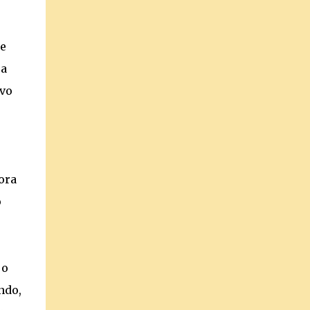
de
ra
ovo
ora
o
 o
ndo,