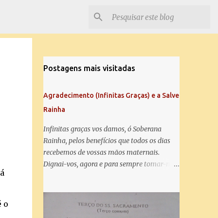
Postagens mais visitadas
Agradecimento (Infinitas Graças) e a Salve
Rainha
Infinitas graças vos damos, ó Soberana
Rainha, pelos benefícios que todos os dias
recebemos de vossas mãos maternais.
Dignai-vos, agora e para sempre tomar-nos
dá
debaixo do vosso poderoso amparo e para
mais vos agradecer, vos saudamos com uma
Salve Rainha: Salve Rainha , Mãe de
 o
misericórdia, vida, doçura, esperança nossa,