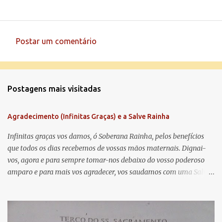
Postar um comentário
C
o
m
Postagens mais visitadas
e
n
Agradecimento (Infinitas Graças) e a Salve Rainha
t
á
Infinitas graças vos damos, ó Soberana Rainha, pelos benefícios
que todos os dias recebemos de vossas mãos maternais. Dignai-
r
vos, agora e para sempre tomar-nos debaixo do vosso poderoso
i
amparo e para mais vos agradecer, vos saudamos com uma Salve
o
Rainha: Salve Rainha , Mãe de misericórdia, vida, doçura,
s
esperança nossa, salve! A vós bradamos os degredados filhos de
Eva, a vós suspiramos, gemendo e chorando neste vale de
lágrimas. Eia, pois, Advogada nossa, estes vossos olhos