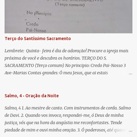
misericordiosos a nós volvei, e depois deste desterro, mostrai-nos
Jesus. Bendito é o fruto do vosso ventre, ó clemente, ó piedosa, ó
doce e sempre Virgem Maria. Rogai por nós Santa Mãe de Deus.
Para que sejamos dignos das promessas de Cristo. Amém.
Terço do Santíssimo Sacramento
Lembrete: Quinta- feira é dia de adoração! Procure a igreja mais
próxima de você e descubra os horários. TERÇO DO S.
SACRAMENTO (Terço comum) No principio: Credo Pai-Nosso 3
Ave-Marias Contas grandes: Ó meu Jesus, que ai estais
Sacramentado, não permitais que eu viva sem Vós, nem morta em
pecado. Uni o meu coração ao Vosso e o Vosso ao meu, e, nem sem
Vós morra eu! Nas contas pequenas: Sacramento de Amor!
Salmo, 4 - Oração da Noite
Misericórdia Senhor! Glória ao Pai: Cristo pão da vida e remédio
Salmo, 4 1. Ao mestre de canto. Com instrumentos de corda. Salmo
que nos salva, dá-nos Vossa força, Vosso perdão e a Vossa
de Davi. 2. Quando vos invoco, respondei-me, ó Deus de minha
misericórdia. (no fim) Rezar 3 vezes: Louvores e graças se deem a
justiça, vós que na hora da angústia me reconfortastes. Tende
cada momento ao Santíssimo e Diviníssimo Sacramento.
piedade de mim e ouvi minha oração. 3. Ó poderosos, até quando