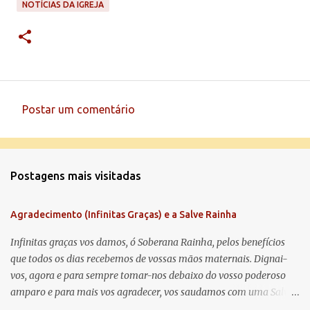
NOTÍCIAS DA IGREJA
Postar um comentário
C
o
m
Postagens mais visitadas
e
n
Agradecimento (Infinitas Graças) e a Salve Rainha
t
á
Infinitas graças vos damos, ó Soberana Rainha, pelos benefícios
que todos os dias recebemos de vossas mãos maternais. Dignai-
r
vos, agora e para sempre tomar-nos debaixo do vosso poderoso
i
amparo e para mais vos agradecer, vos saudamos com uma Salve
o
Rainha: Salve Rainha , Mãe de misericórdia, vida, doçura,