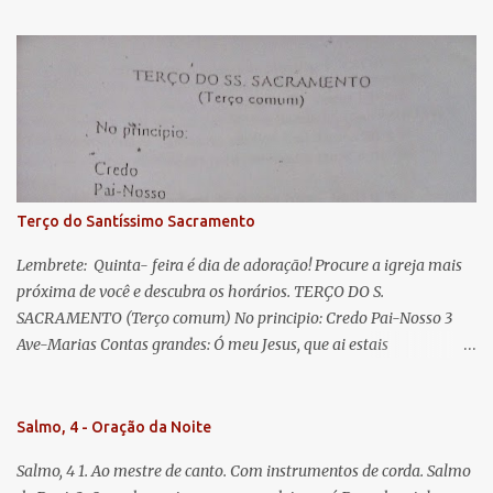
s
esperança nossa, salve! A vós bradamos os degredados filhos de
Eva, a vós suspiramos, gemendo e chorando neste vale de
lágrimas. Eia, pois, Advogada nossa, estes vossos olhos
misericordiosos a nós volvei, e depois deste desterro, mostrai-nos
Jesus. Bendito é o fruto do vosso ventre, ó clemente, ó piedosa, ó
doce e sempre Virgem Maria. Rogai por nós Santa Mãe de Deus.
Para que sejamos dignos das promessas de Cristo. Amém.
Terço do Santíssimo Sacramento
Lembrete: Quinta- feira é dia de adoração! Procure a igreja mais
próxima de você e descubra os horários. TERÇO DO S.
SACRAMENTO (Terço comum) No principio: Credo Pai-Nosso 3
Ave-Marias Contas grandes: Ó meu Jesus, que ai estais
Sacramentado, não permitais que eu viva sem Vós, nem morta em
pecado. Uni o meu coração ao Vosso e o Vosso ao meu, e, nem sem
Vós morra eu! Nas contas pequenas: Sacramento de Amor!
Salmo, 4 - Oração da Noite
Misericórdia Senhor! Glória ao Pai: Cristo pão da vida e remédio
Salmo, 4 1. Ao mestre de canto. Com instrumentos de corda. Salmo
que nos salva, dá-nos Vossa força, Vosso perdão e a Vossa