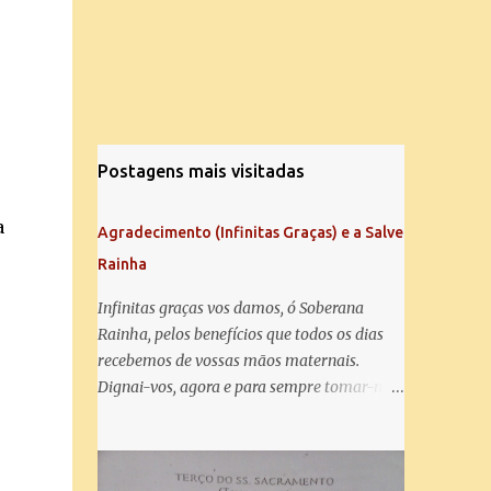
Postagens mais visitadas
a
Agradecimento (Infinitas Graças) e a Salve
Rainha
Infinitas graças vos damos, ó Soberana
Rainha, pelos benefícios que todos os dias
recebemos de vossas mãos maternais.
Dignai-vos, agora e para sempre tomar-nos
debaixo do vosso poderoso amparo e para
mais vos agradecer, vos saudamos com uma
Salve Rainha: Salve Rainha , Mãe de