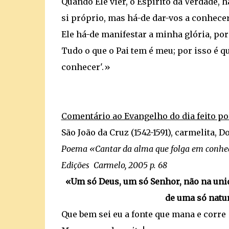
Quando Ele vier, o Espírito da Verdade, h
si próprio, mas há-de dar-vos a conhecer
Ele há-de manifestar a minha glória, por
Tudo o que o Pai tem é meu; por isso é qu
conhecer'.»
Comentário ao Evangelho do dia feito po
São João da Cruz (1542-1591), carmelita, D
Poema «Cantar da alma que folga em conhece
Edições Carmelo, 2005 p. 68
«Um só Deus, um só Senhor, não na uni
de uma só natur
Que bem sei eu a fonte que mana e corre