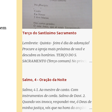
misericórdia, vida, doçura, esperança nossa,
salve! A vós bradamos os degredados filhos
de Eva, a vós suspiramos, gemendo e
chorando neste vale de lágrimas. Eia, pois,
Advogada nossa, estes vossos olhos
 em
misericordiosos a nós volvei, e depois deste
Terço do Santíssimo Sacramento
desterro, mostrai-nos Jesus. Bendito é o
fruto do vosso ventre, ó clemente, ó piedosa,
Lembrete: Quinta- feira é dia de adoração!
ó doce e sempre Virgem Maria. Rogai por
Procure a igreja mais próxima de você e
nós Santa Mãe de Deus. Para que sejamos
descubra os horários. TERÇO DO S.
dignos das promessas de Cristo. Amém.
SACRAMENTO (Terço comum) No principio:
Credo Pai-Nosso 3 Ave-Marias Contas
grandes: Ó meu Jesus, que ai estais
Sacramentado, não permitais que eu viva
Salmo, 4 - Oração da Noite
sem Vós, nem morta em pecado. Uni o meu
Salmo, 4 1. Ao mestre de canto. Com
coração ao Vosso e o Vosso ao meu, e, nem
instrumentos de corda. Salmo de Davi. 2.
sem Vós morra eu! Nas contas pequenas:
Quando vos invoco, respondei-me, ó Deus de
Sacramento de Amor! Misericórdia Senhor!
minha justiça, vós que na hora da angústia
Glória ao Pai: Cristo pão da vida e remédio