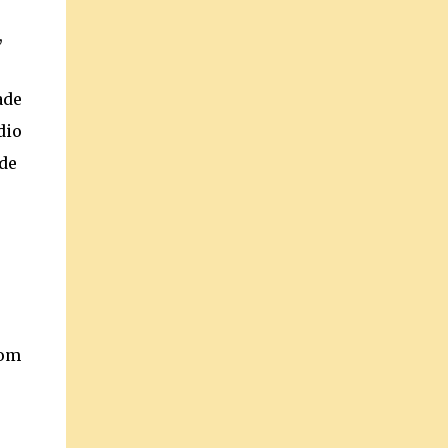
,
ade
dio
 de
com