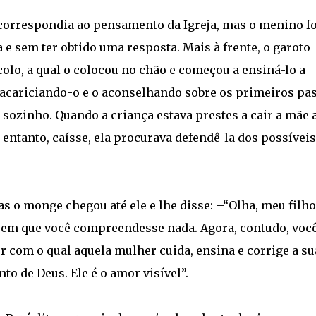
correspondia ao pensamento da Igreja, mas o menino fo
 e sem ter obtido uma resposta. Mais à frente, o garoto
lo, a qual o colocou no chão e começou a ensiná-lo a
acariciando-o e o aconselhando sobre os primeiros pa
sozinho. Quando a criança estava prestes a cair a mãe 
 entanto, caísse, ela procurava defendê-la dos possíveis
 o monge chegou até ele e lhe disse: –“Olha, meu filho
o sem que você compreendesse nada. Agora, contudo, voc
or com o qual aquela mulher cuida, ensina e corrige a su
to de Deus. Ele é o amor visível”.