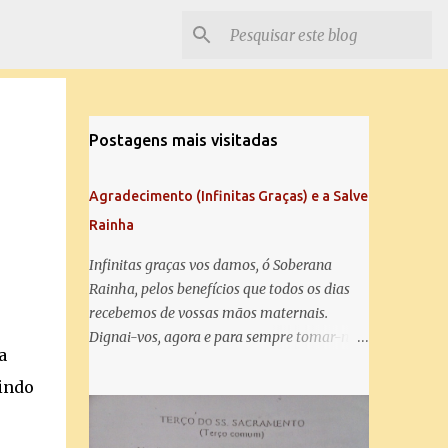
Postagens mais visitadas
Agradecimento (Infinitas Graças) e a Salve
Rainha
Infinitas graças vos damos, ó Soberana
Rainha, pelos benefícios que todos os dias
recebemos de vossas mãos maternais.
Dignai-vos, agora e para sempre tomar-nos
a
debaixo do vosso poderoso amparo e para
mais vos agradecer, vos saudamos com uma
tindo
Salve Rainha: Salve Rainha , Mãe de
misericórdia, vida, doçura, esperança nossa,