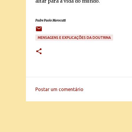
altar para a vida do mundo.
Padre Paolo Morocutti
MENSAGENS E EXPLICAÇÕES DA DOUTRINA
Postar um comentário
C
o
m
e
n