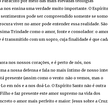
o Paráclito por meio das mais elevadas teologias
ima nos ensina uma verdade muito importante. O Espírit
os sentimentos pode ser compreendido somente se somo
ocura viver no amor pode entender essa realidade. São
ssima Trindade como o amor, fonte e consolador: o amor
 é transmitido com um sopro, cuja finalidade é que cad
mora nos nossos corações, e é perto de nós, nos
a a nossa defensa e fala no mais íntimo de nosso inter
á presente (assim como o vento: não o vemos, mas o
Lo em nós e a nos doá-Lo. O Espírito Santo não é outra
 Filho e faz presente este amor supremo na vida dos
oncreto o amor mais perfeito e maior: Jesus sobre a Cruz