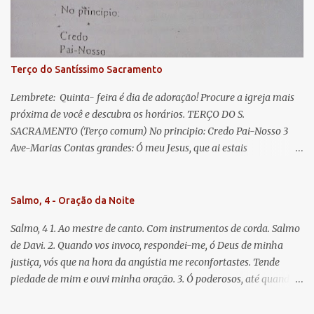
Jesus. Bendito é o fruto do vosso ventre, ó clemente, ó piedosa, ó
doce e sempre Virgem Maria. Rogai por nós Santa Mãe de Deus.
Para que sejamos dignos das promessas de Cristo. Amém.
Terço do Santíssimo Sacramento
Lembrete: Quinta- feira é dia de adoração! Procure a igreja mais
próxima de você e descubra os horários. TERÇO DO S.
SACRAMENTO (Terço comum) No principio: Credo Pai-Nosso 3
Ave-Marias Contas grandes: Ó meu Jesus, que ai estais
Sacramentado, não permitais que eu viva sem Vós, nem morta em
pecado. Uni o meu coração ao Vosso e o Vosso ao meu, e, nem sem
Vós morra eu! Nas contas pequenas: Sacramento de Amor!
Salmo, 4 - Oração da Noite
Misericórdia Senhor! Glória ao Pai: Cristo pão da vida e remédio
Salmo, 4 1. Ao mestre de canto. Com instrumentos de corda. Salmo
que nos salva, dá-nos Vossa força, Vosso perdão e a Vossa
de Davi. 2. Quando vos invoco, respondei-me, ó Deus de minha
misericórdia. (no fim) Rezar 3 vezes: Louvores e graças se deem a
justiça, vós que na hora da angústia me reconfortastes. Tende
cada momento ao Santíssimo e Diviníssimo Sacramento.
piedade de mim e ouvi minha oração. 3. Ó poderosos, até quando
tereis o coração endurecido, no amor das vaidades e na busca da
mentira? 4. O Senhor escolheu como eleito uma pessoa admirável,