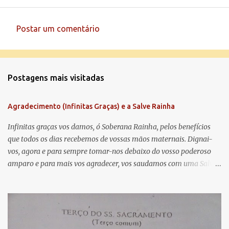
Postar um comentário
C
o
m
Postagens mais visitadas
e
n
Agradecimento (Infinitas Graças) e a Salve Rainha
t
á
Infinitas graças vos damos, ó Soberana Rainha, pelos benefícios
que todos os dias recebemos de vossas mãos maternais. Dignai-
r
vos, agora e para sempre tomar-nos debaixo do vosso poderoso
i
amparo e para mais vos agradecer, vos saudamos com uma Salve
o
Rainha: Salve Rainha , Mãe de misericórdia, vida, doçura,
s
esperança nossa, salve! A vós bradamos os degredados filhos de
Eva, a vós suspiramos, gemendo e chorando neste vale de
lágrimas. Eia, pois, Advogada nossa, estes vossos olhos
misericordiosos a nós volvei, e depois deste desterro, mostrai-nos