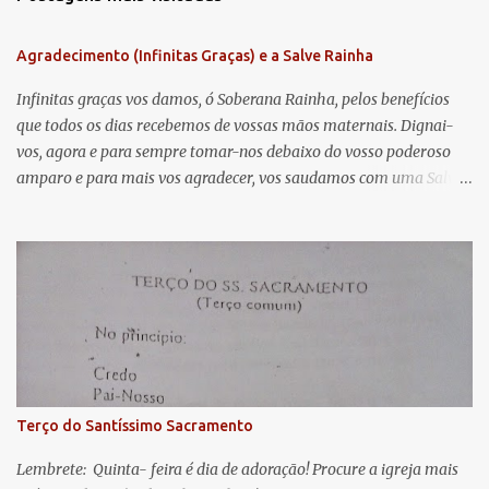
e
n
Agradecimento (Infinitas Graças) e a Salve Rainha
t
á
Infinitas graças vos damos, ó Soberana Rainha, pelos benefícios
que todos os dias recebemos de vossas mãos maternais. Dignai-
r
vos, agora e para sempre tomar-nos debaixo do vosso poderoso
i
amparo e para mais vos agradecer, vos saudamos com uma Salve
o
Rainha: Salve Rainha , Mãe de misericórdia, vida, doçura,
s
esperança nossa, salve! A vós bradamos os degredados filhos de
Eva, a vós suspiramos, gemendo e chorando neste vale de
lágrimas. Eia, pois, Advogada nossa, estes vossos olhos
misericordiosos a nós volvei, e depois deste desterro, mostrai-nos
Jesus. Bendito é o fruto do vosso ventre, ó clemente, ó piedosa, ó
doce e sempre Virgem Maria. Rogai por nós Santa Mãe de Deus.
Para que sejamos dignos das promessas de Cristo. Amém.
Terço do Santíssimo Sacramento
Lembrete: Quinta- feira é dia de adoração! Procure a igreja mais