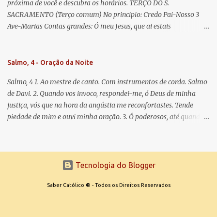
próxima de você e descubra os horários. TERÇO DO S.
SACRAMENTO (Terço comum) No principio: Credo Pai-Nosso 3
Ave-Marias Contas grandes: Ó meu Jesus, que ai estais
Sacramentado, não permitais que eu viva sem Vós, nem morta em
pecado. Uni o meu coração ao Vosso e o Vosso ao meu, e, nem sem
Vós morra eu! Nas contas pequenas: Sacramento de Amor!
Salmo, 4 - Oração da Noite
Misericórdia Senhor! Glória ao Pai: Cristo pão da vida e remédio
Salmo, 4 1. Ao mestre de canto. Com instrumentos de corda. Salmo
que nos salva, dá-nos Vossa força, Vosso perdão e a Vossa
de Davi. 2. Quando vos invoco, respondei-me, ó Deus de minha
misericórdia. (no fim) Rezar 3 vezes: Louvores e graças se deem a
justiça, vós que na hora da angústia me reconfortastes. Tende
cada momento ao Santíssimo e Diviníssimo Sacramento.
piedade de mim e ouvi minha oração. 3. Ó poderosos, até quando
tereis o coração endurecido, no amor das vaidades e na busca da
mentira? 4. O Senhor escolheu como eleito uma pessoa admirável,
o Senhor me ouviu quando o invoquei. 5. Tremei, mas sem pecar;
refleti em vossos corações, quando estiverdes em vossos leitos, e
Tecnologia do Blogger
calai. 6. Oferecei vossos sacrifícios com sinceridade e esperai no
Senhor. 7. Dizem muitos: Quem nos fará ver a felicidade? Fazei
Saber Católico ® - Todos os Direitos Reservados
brilhar sobre nós, Senhor, a luz de vossa face. 8. Pusestes em meu
coração mais alegria do que quando abundam o trigo e o vinho. 9.