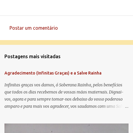
Postar um comentário
C
o
m
Postagens mais visitadas
e
n
Agradecimento (Infinitas Graças) e a Salve Rainha
t
á
Infinitas graças vos damos, ó Soberana Rainha, pelos benefícios
que todos os dias recebemos de vossas mãos maternais. Dignai-
r
vos, agora e para sempre tomar-nos debaixo do vosso poderoso
i
amparo e para mais vos agradecer, vos saudamos com uma Salve
o
Rainha: Salve Rainha , Mãe de misericórdia, vida, doçura,
s
esperança nossa, salve! A vós bradamos os degredados filhos de
Eva, a vós suspiramos, gemendo e chorando neste vale de