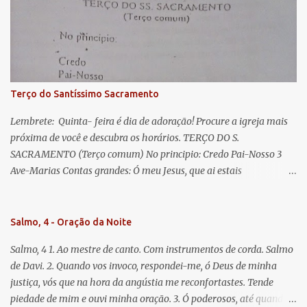
lágrimas. Eia, pois, Advogada nossa, estes vossos olhos
misericordiosos a nós volvei, e depois deste desterro, mostrai-nos
Jesus. Bendito é o fruto do vosso ventre, ó clemente, ó piedosa, ó
doce e sempre Virgem Maria. Rogai por nós Santa Mãe de Deus.
Para que sejamos dignos das promessas de Cristo. Amém.
Terço do Santíssimo Sacramento
Lembrete: Quinta- feira é dia de adoração! Procure a igreja mais
próxima de você e descubra os horários. TERÇO DO S.
SACRAMENTO (Terço comum) No principio: Credo Pai-Nosso 3
Ave-Marias Contas grandes: Ó meu Jesus, que ai estais
Sacramentado, não permitais que eu viva sem Vós, nem morta em
pecado. Uni o meu coração ao Vosso e o Vosso ao meu, e, nem sem
Vós morra eu! Nas contas pequenas: Sacramento de Amor!
Salmo, 4 - Oração da Noite
Misericórdia Senhor! Glória ao Pai: Cristo pão da vida e remédio
Salmo, 4 1. Ao mestre de canto. Com instrumentos de corda. Salmo
que nos salva, dá-nos Vossa força, Vosso perdão e a Vossa
de Davi. 2. Quando vos invoco, respondei-me, ó Deus de minha
misericórdia. (no fim) Rezar 3 vezes: Louvores e graças se deem a
justiça, vós que na hora da angústia me reconfortastes. Tende
cada momento ao Santíssimo e Diviníssimo Sacramento.
piedade de mim e ouvi minha oração. 3. Ó poderosos, até quando