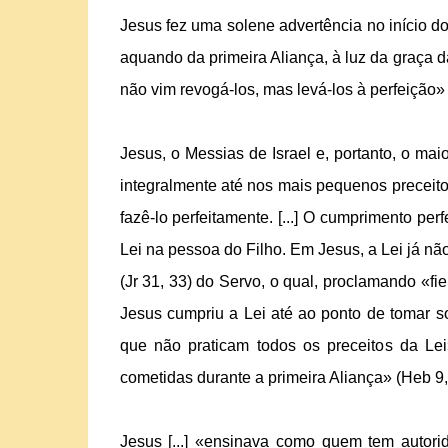
Jesus fez uma solene advertência no início d
aquando da primeira Aliança, à luz da graça d
não vim revogá-los, mas levá-los à perfeição» (M
Jesus, o Messias de Israel e, portanto, o mai
integralmente até nos mais pequenos preceito
fazê-lo perfeitamente. [...] O cumprimento perf
Lei na pessoa do Filho. Em Jesus, a Lei já n
(Jr 31, 33) do Servo, o qual, proclamando «fiel
Jesus cumpriu a Lei até ao ponto de tomar s
que não praticam todos os preceitos da Lei»
cometidas durante a primeira Aliança» (Heb 9,
Jesus [...] «ensinava como quem tem autori