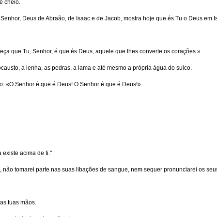
e cheio.
: «Senhor, Deus de Abraão, de Isaac e de Jacob, mostra hoje que és Tu o Deus em Is
a que Tu, Senhor, é que és Deus, aquele que lhes converte os corações.»
causto, a lenha, as pedras, a lama e até mesmo a própria água do sulco.
ando: «O Senhor é que é Deus! O Senhor é que é Deus!»
xiste acima de ti."
s, não tomarei parte nas suas libações de sangue, nem sequer pronunciarei os seu
as tuas mãos.