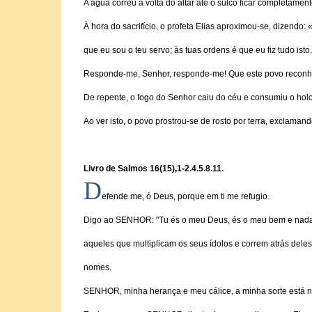
A água correu à volta do altar até o sulco ficar completament
À hora do sacrifício, o profeta Elias aproximou-se, dizendo
que eu sou o teu servo; às tuas ordens é que eu fiz tudo isto.
Responde-me, Senhor, responde-me! Que este povo reconheç
De repente, o fogo do Senhor caiu do céu e consumiu o holo
Ao ver isto, o povo prostrou-se de rosto por terra, exclam
Livro de Salmos 16
(15)
,1-2.4.5.8.11.
D
efende me, ó Deus, porque em ti me refugio.
Digo ao SENHOR: "Tu és o meu Deus, és o meu bem e nada e
aqueles que multiplicam os seus ídolos e correm atrás dele
nomes.
SENHOR, minha herança e meu cálice, a minha sorte está n