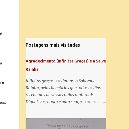
 é
Postagens mais visitadas
Agradecimento (Infinitas Graças) e a Salve
ro
Rainha
Infinitas graças vos damos, ó Soberana
o o
Rainha, pelos benefícios que todos os dias
recebemos de vossas mãos maternais.
Dignai-vos, agora e para sempre tomar-nos
eus,
debaixo do vosso poderoso amparo e para
mais vos agradecer, vos saudamos com uma
Salve Rainha: Salve Rainha , Mãe de