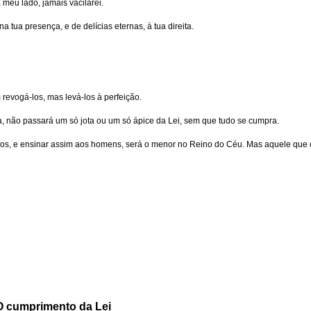
eu lado, jamais vacilarei.
 tua presença, e de delícias eternas, à tua direita.
revogá-los, mas levá-los à perfeição.
, não passará um só jota ou um só ápice da Lei, sem que tudo se cumpra.
nos, e ensinar assim aos homens, será o menor no Reino do Céu. Mas aquele que 
O cumprimento da Lei