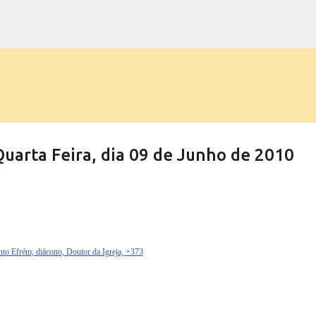
Pular para o conteúdo principal
rta Feira, dia 09 de Junho de 2010
nto Efrém, diácono, Doutor da Igreja, +373