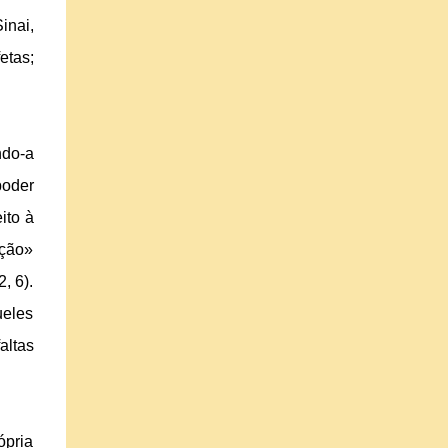
inai,
etas;
ndo-a
poder
ito à
ação»
, 6).
ueles
altas
ópria