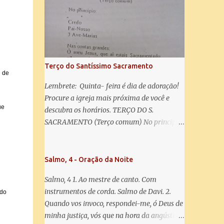
misericórdia, vida, doçura, esperança nossa,
salve! A vós bradamos os degredados filhos
de Eva, a vós suspiramos, gemendo e
chorando neste vale de lágrimas. Eia, pois,
Advogada nossa, estes vossos olhos
misericordiosos a nós volvei, e depois deste
Terço do Santíssimo Sacramento
desterro, mostrai-nos Jesus. Bendito é o
l de
fruto do vosso ventre, ó clemente, ó piedosa,
Lembrete: Quinta- feira é dia de adoração!
ó doce e sempre Virgem Maria. Rogai por
Procure a igreja mais próxima de você e
ue
nós Santa Mãe de Deus. Para que sejamos
descubra os horários. TERÇO DO S.
dignos das promessas de Cristo. Amém.
SACRAMENTO (Terço comum) No principio:
Credo Pai-Nosso 3 Ave-Marias Contas
grandes: Ó meu Jesus, que ai estais
Sacramentado, não permitais que eu viva
Salmo, 4 - Oração da Noite
sem Vós, nem morta em pecado. Uni o meu
Salmo, 4 1. Ao mestre de canto. Com
coração ao Vosso e o Vosso ao meu, e, nem
instrumentos de corda. Salmo de Davi. 2.
ndo
sem Vós morra eu! Nas contas pequenas:
Quando vos invoco, respondei-me, ó Deus de
Sacramento de Amor! Misericórdia Senhor!
minha justiça, vós que na hora da angústia
Glória ao Pai: Cristo pão da vida e remédio