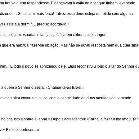
nem houve quem respondesse. E dançavam à volta do altar que tinham levantado.
dizendo: «Gritai com mais força! Talvez esse deus esteja entretido com alguma
ez esteja a dormir! É preciso acordá-lo!»
costume, com espadas e lanças, até ficarem cobertos de sangue.
 que era habitual fazer-se oblação. Mas não se ouviu resposta nem qualquer sina
mim.» E todo o povo se aproximou dele. Elias reconstruiu logo o altar do Senhor q
 a quem o Senhor dissera: «Chamar-te-ás Israel.»
olta do altar cavou um sulco, com a capacidade de duas medidas de semente.
o holocausto e sobre a lenha.» Depois acrescentou: «Tornai a fazer o mesmo.» Te
vez.» E eles obedeceram.