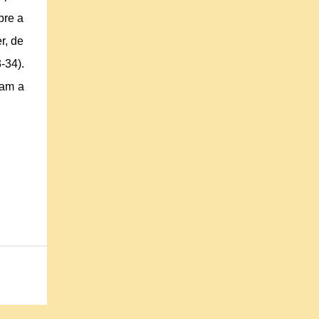
bre a
r, de
-34).
lam a