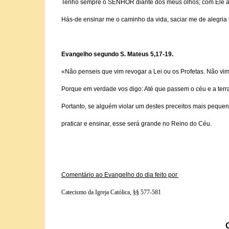
Tenho sempre o SENHOR diante dos meus olhos; com Ele a m
Hás-de ensinar me o caminho da vida, saciar me de alegria na
Evangelho segundo S. Mateus 5,17-19.
«Não penseis que vim revogar a Lei ou os Profetas. Não vim 
Porque em verdade vos digo: Até que passem o céu e a terra
Portanto, se alguém violar um destes preceitos mais peque
praticar e ensinar, esse será grande no Reino do Céu.
Comentário ao Evangelho do dia feito por
Catecismo da Igreja Católica, §§ 577-581