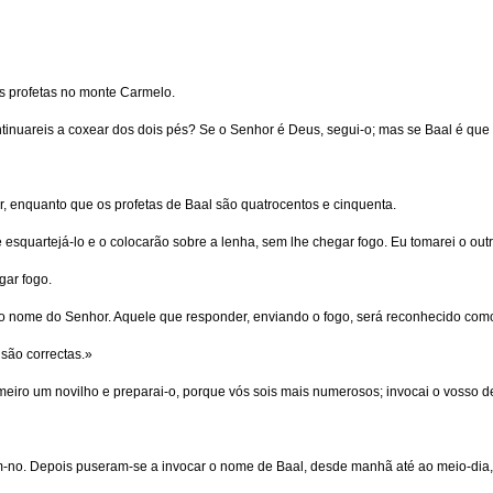
os profetas no monte Carmelo.
tinuareis a coxear dos dois pés? Se o Senhor é Deus, segui-o; mas se Baal é que
r, enquanto que os profetas de Baal são quatrocentos e cinquenta.
esquartejá-lo e o colocarão sobre a lenha, sem lhe chegar fogo. Eu tomarei o out
gar fogo.
 o nome do Senhor. Aquele que responder, enviando o fogo, será reconhecido com
são correctas.»
meiro um novilho e preparai-o, porque vós sois mais numerosos; invocai o vosso d
m-no. Depois puseram-se a invocar o nome de Baal, desde manhã até ao meio-dia,