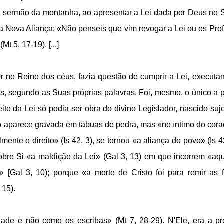
o sermão da montanha, ao apresentar a Lei dada por Deus no S
a Nova Aliança: «Não penseis que vim revogar a Lei ou os Prof
t 5, 17-19). [...]
or no Reino dos céus, fazia questão de cumprir a Lei, executa
s, segundo as Suas próprias palavras. Foi, mesmo, o único a 
eito da Lei só podia ser obra do divino Legislador, nascido suje
ão aparece gravada em tábuas de pedra, mas «no íntimo do cor
mente o direito» (Is 42, 3), se tornou «a aliança do povo» (Is 42
obre Si «a maldição da Lei» (Gal 3, 13) em que incorrem «aq
 [Gal 3, 10); porque «a morte de Cristo foi para remir as f
 15).
dade e não como os escribas» (Mt 7, 28-29). N'Ele, era a pr