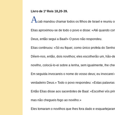
Livro de 1º Reis 18,20-39.
A
cab mandou chamar todos os filhos de Israel e reuniu 
Elias aproximou-se de todo o povo e disse: «Até quando con
Deus, então segui a Baal!» O povo não respondeu.
Elias continuou: «Só eu fiquei, como único profeta do Senho
Dêem-nos, então, dois novilhos; eles escolherão um, hão-de 
novilho, colocá-lo-ei sobre a lenha, sem igualmente, lhe che
Em seguida invocareis o nome do vosso deus; eu invocarei
verdadeiro Deus.» Todo o povo respondeu: «Estas palavras 
Então Elias disse aos sacerdotes de Baal: «Escolhei vós pri
mas não chegueis fogo ao novilho.»
Eles tomaram o novilhos que lhes fora dado e esquartejara