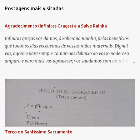
m
Postagens mais visitadas
e
n
Agradecimento (Infinitas Graças) e a Salve Rainha
t
á
Infinitas graças vos damos, ó Soberana Rainha, pelos benefícios
que todos os dias recebemos de vossas mãos maternais. Dignai-
r
vos, agora e para sempre tomar-nos debaixo do vosso poderoso
i
amparo e para mais vos agradecer, vos saudamos com uma Salve
o
Rainha: Salve Rainha , Mãe de misericórdia, vida, doçura,
s
esperança nossa, salve! A vós bradamos os degredados filhos de
Eva, a vós suspiramos, gemendo e chorando neste vale de
lágrimas. Eia, pois, Advogada nossa, estes vossos olhos
misericordiosos a nós volvei, e depois deste desterro, mostrai-nos
Jesus. Bendito é o fruto do vosso ventre, ó clemente, ó piedosa, ó
doce e sempre Virgem Maria. Rogai por nós Santa Mãe de Deus.
Para que sejamos dignos das promessas de Cristo. Amém.
Terço do Santíssimo Sacramento