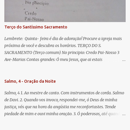
Jesus. Bendito é o fruto do vosso ventre, ó clemente, ó piedosa, ó
doce e sempre Virgem Maria. Rogai por nós Santa Mãe de Deus.
Para que sejamos dignos das promessas de Cristo. Amém.
Terço do Santíssimo Sacramento
Lembrete: Quinta- feira é dia de adoração! Procure a igreja mais
próxima de você e descubra os horários. TERÇO DO S.
SACRAMENTO (Terço comum) No principio: Credo Pai-Nosso 3
Ave-Marias Contas grandes: Ó meu Jesus, que ai estais
Sacramentado, não permitais que eu viva sem Vós, nem morta em
pecado. Uni o meu coração ao Vosso e o Vosso ao meu, e, nem sem
Vós morra eu! Nas contas pequenas: Sacramento de Amor!
Salmo, 4 - Oração da Noite
Misericórdia Senhor! Glória ao Pai: Cristo pão da vida e remédio
Salmo, 4 1. Ao mestre de canto. Com instrumentos de corda. Salmo
que nos salva, dá-nos Vossa força, Vosso perdão e a Vossa
de Davi. 2. Quando vos invoco, respondei-me, ó Deus de minha
misericórdia. (no fim) Rezar 3 vezes: Louvores e graças se deem a
justiça, vós que na hora da angústia me reconfortastes. Tende
cada momento ao Santíssimo e Diviníssimo Sacramento.
piedade de mim e ouvi minha oração. 3. Ó poderosos, até quando
tereis o coração endurecido, no amor das vaidades e na busca da
mentira? 4. O Senhor escolheu como eleito uma pessoa admirável,