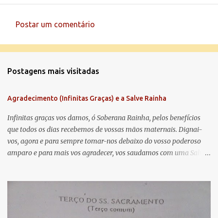
Postar um comentário
C
o
m
Postagens mais visitadas
e
n
Agradecimento (Infinitas Graças) e a Salve Rainha
t
á
Infinitas graças vos damos, ó Soberana Rainha, pelos benefícios
que todos os dias recebemos de vossas mãos maternais. Dignai-
r
vos, agora e para sempre tomar-nos debaixo do vosso poderoso
i
amparo e para mais vos agradecer, vos saudamos com uma Salve
o
Rainha: Salve Rainha , Mãe de misericórdia, vida, doçura,
s
esperança nossa, salve! A vós bradamos os degredados filhos de
Eva, a vós suspiramos, gemendo e chorando neste vale de
lágrimas. Eia, pois, Advogada nossa, estes vossos olhos
misericordiosos a nós volvei, e depois deste desterro, mostrai-nos