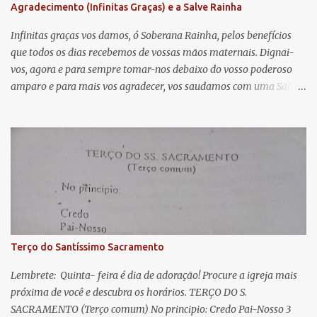
Agradecimento (Infinitas Graças) e a Salve Rainha
t
á
Infinitas graças vos damos, ó Soberana Rainha, pelos benefícios
que todos os dias recebemos de vossas mãos maternais. Dignai-
r
vos, agora e para sempre tomar-nos debaixo do vosso poderoso
i
amparo e para mais vos agradecer, vos saudamos com uma Salve
o
Rainha: Salve Rainha , Mãe de misericórdia, vida, doçura,
s
esperança nossa, salve! A vós bradamos os degredados filhos de
Eva, a vós suspiramos, gemendo e chorando neste vale de
lágrimas. Eia, pois, Advogada nossa, estes vossos olhos
misericordiosos a nós volvei, e depois deste desterro, mostrai-nos
Jesus. Bendito é o fruto do vosso ventre, ó clemente, ó piedosa, ó
doce e sempre Virgem Maria. Rogai por nós Santa Mãe de Deus.
Para que sejamos dignos das promessas de Cristo. Amém.
Terço do Santíssimo Sacramento
Lembrete: Quinta- feira é dia de adoração! Procure a igreja mais
próxima de você e descubra os horários. TERÇO DO S.
SACRAMENTO (Terço comum) No principio: Credo Pai-Nosso 3