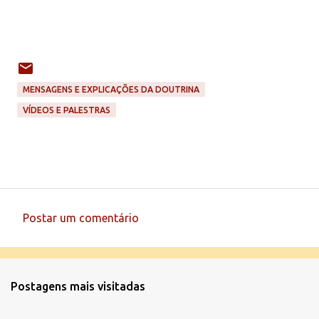
MENSAGENS E EXPLICAÇÕES DA DOUTRINA
VÍDEOS E PALESTRAS
Postar um comentário
C
o
m
Postagens mais visitadas
e
n