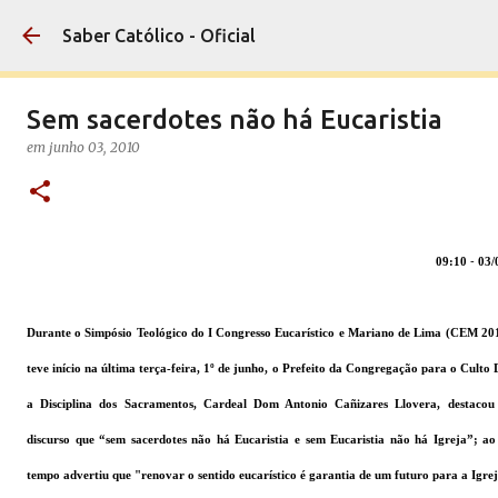
Pular para o conteúdo principal
Saber Católico - Oficial
Sem sacerdotes não há Eucaristia
em
junho 03, 2010
09:10
-
03/
Durante o Simpósio Teológico do I Congresso Eucarístico e Mariano de Lima (CEM 201
teve início na última terça-feira, 1º de junho, o Prefeito da Congregação para o Culto 
a Disciplina dos Sacramentos, Cardeal Dom Antonio Cañizares Llovera, destacou
discurso que “sem sacerdotes não há Eucaristia e sem Eucaristia não há Igreja”; a
tempo advertiu que "renovar o sentido eucarístico é garantia de um futuro para a Igre