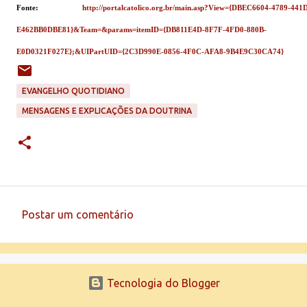
Fonte:
http://portalcatolico.org.br/main.asp?View={DBEC6604-4789-441
E462BB0DBE81}&Team=&params=itemID={DB811E4D-8F7F-4FD0-880B-
E0D0321F027E};&UIPartUID={2C3D990E-0856-4F0C-AFA8-9B4E9C30CA74}
EVANGELHO QUOTIDIANO
MENSAGENS E EXPLICAÇÕES DA DOUTRINA
Postar um comentário
C
o
m
Tecnologia do Blogger
e