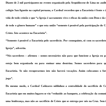
Diante de 2 mil participantes no evento organizado pela Arquidiocese de Lima no audi
colégio San Agustín na capital peruana, o Cardeal recordou que a Eucaristia é fonte e 
vida de todo cristão e que “a Igreja é sacramento vivo e eficaz da união com Deus e da
de todo o gênero humano” e que esta união “somente é possível pela participação do 
Cristo. Isto acontece na Eucaristia”.
“Somente é possível a Eucaristia pelo sacerdócio. Por conseguinte, só com os sacerdote
Igreja”, advertiu.
“Nós sacerdotes – afirmou – somos necessários não para que funcione a Igreja ou p
esteja bem organizada ou para ensinar uma doutrina. Somos sacerdotes para q
Eucaristia. Se não recuperarmos isto não haverá vocações. Assim colocamos o fu
jogo”.
Do mesmo modo, o Cardeal Cañizares sublinhou a centralidade do sacrifício de Cr
Eucaristia que em muitos lugares se viu “reduzido ao banquete, a celebração da comun
uma lembrança, mas não ao sacrifício de Cristo que se entrega por nós na Cruz. Sem 