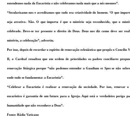
entendemos nada da Eucaristia e não celebramos nada mais que a nós mesmos”.
“Secularizamo-nos e acreditamos que tudo era criatividade do homem. ‘O que import
seja atrativo. Não. O que importa é que o mistério seja reconhecido, que o mistér
celebrado. Deve-se ter presente o direito de Deus. Deus nos diz como deve ser real
mistério, a celebração”, advertiu.
Por isso, depois de recordar o espírito de renovação eclesiástica que propôs o Concílio 
II, o Cardeal ressaltou que em ordem de prioridades os padres conciliares propu
renovação litúrgica porque “não podemos entender a Gaudium et Spes se não sobre
onde tudo se fundamenta: a Eucaristia”.
“Celebrar a Eucaristia é realizar a renovação da sociedade. Por isso, renovar o 
eucarístico é garantia de um futuro para a Igreja. Aqui está o verdadeiro perigo p
humanidade que não reconhece a Deus”.
Fonte: Rádio Vaticano