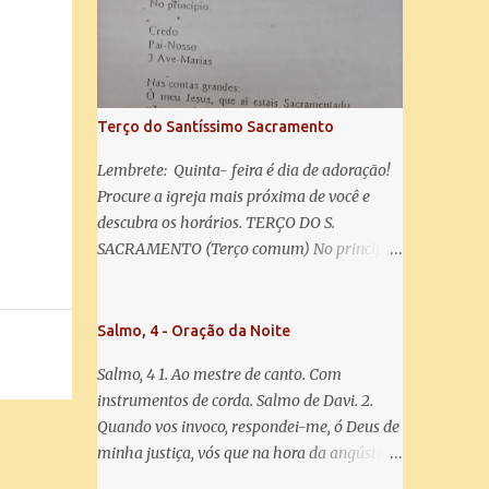
salve! A vós bradamos os degredados filhos
de Eva, a vós suspiramos, gemendo e
chorando neste vale de lágrimas. Eia, pois,
Advogada nossa, estes vossos olhos
misericordiosos a nós volvei, e depois deste
Terço do Santíssimo Sacramento
desterro, mostrai-nos Jesus. Bendito é o
fruto do vosso ventre, ó clemente, ó piedosa,
Lembrete: Quinta- feira é dia de adoração!
ó doce e sempre Virgem Maria. Rogai por
Procure a igreja mais próxima de você e
nós Santa Mãe de Deus. Para que sejamos
descubra os horários. TERÇO DO S.
dignos das promessas de Cristo. Amém.
SACRAMENTO (Terço comum) No principio:
Credo Pai-Nosso 3 Ave-Marias Contas
grandes: Ó meu Jesus, que ai estais
Sacramentado, não permitais que eu viva
Salmo, 4 - Oração da Noite
sem Vós, nem morta em pecado. Uni o meu
Salmo, 4 1. Ao mestre de canto. Com
coração ao Vosso e o Vosso ao meu, e, nem
instrumentos de corda. Salmo de Davi. 2.
sem Vós morra eu! Nas contas pequenas:
Quando vos invoco, respondei-me, ó Deus de
Sacramento de Amor! Misericórdia Senhor!
minha justiça, vós que na hora da angústia
Glória ao Pai: Cristo pão da vida e remédio
me reconfortastes. Tende piedade de mim e
que nos salva, dá-nos Vossa força, Vosso