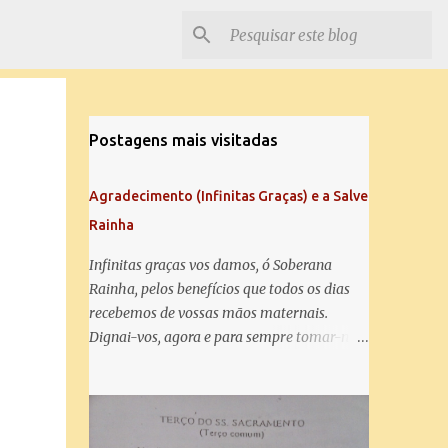
Postagens mais visitadas
Agradecimento (Infinitas Graças) e a Salve
Rainha
Infinitas graças vos damos, ó Soberana
Rainha, pelos benefícios que todos os dias
recebemos de vossas mãos maternais.
Dignai-vos, agora e para sempre tomar-nos
debaixo do vosso poderoso amparo e para
mais vos agradecer, vos saudamos com uma
Salve Rainha: Salve Rainha , Mãe de
misericórdia, vida, doçura, esperança nossa,