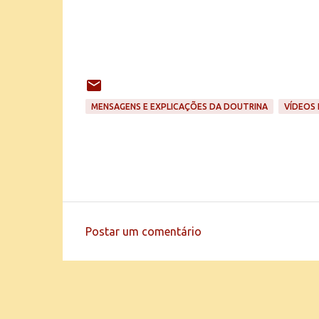
MENSAGENS E EXPLICAÇÕES DA DOUTRINA
VÍDEOS 
Postar um comentário
C
o
m
e