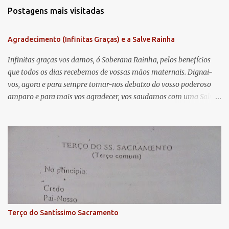
r
Postagens mais visitadas
i
o
Agradecimento (Infinitas Graças) e a Salve Rainha
s
Infinitas graças vos damos, ó Soberana Rainha, pelos benefícios
que todos os dias recebemos de vossas mãos maternais. Dignai-
vos, agora e para sempre tomar-nos debaixo do vosso poderoso
amparo e para mais vos agradecer, vos saudamos com uma Salve
Rainha: Salve Rainha , Mãe de misericórdia, vida, doçura,
esperança nossa, salve! A vós bradamos os degredados filhos de
Eva, a vós suspiramos, gemendo e chorando neste vale de
lágrimas. Eia, pois, Advogada nossa, estes vossos olhos
misericordiosos a nós volvei, e depois deste desterro, mostrai-nos
Jesus. Bendito é o fruto do vosso ventre, ó clemente, ó piedosa, ó
doce e sempre Virgem Maria. Rogai por nós Santa Mãe de Deus.
Para que sejamos dignos das promessas de Cristo. Amém.
Terço do Santíssimo Sacramento