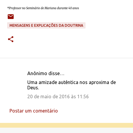
*Professor no Seminário de Mariana durante 40 anos
MENSAGENS E EXPLICAÇÕES DA DOUTRINA
Anônimo disse…
C
Uma amizade autêntica nos aproxima de
o
Deus.
m
20 de maio de 2016 às 11:56
e
n
Postar um comentário
t
á