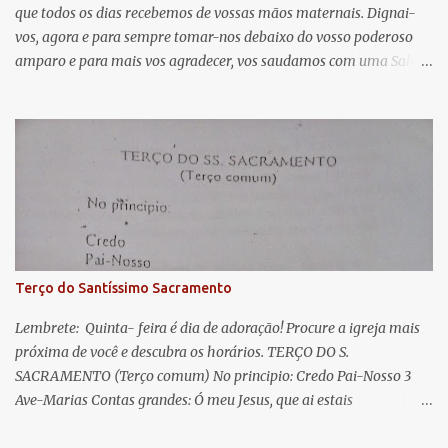
que todos os dias recebemos de vossas mãos maternais. Dignai-
r
vos, agora e para sempre tomar-nos debaixo do vosso poderoso
i
amparo e para mais vos agradecer, vos saudamos com uma Salve
o
Rainha: Salve Rainha , Mãe de misericórdia, vida, doçura,
s
esperança nossa, salve! A vós bradamos os degredados filhos de
Eva, a vós suspiramos, gemendo e chorando neste vale de
lágrimas. Eia, pois, Advogada nossa, estes vossos olhos
misericordiosos a nós volvei, e depois deste desterro, mostrai-nos
Jesus. Bendito é o fruto do vosso ventre, ó clemente, ó piedosa, ó
doce e sempre Virgem Maria. Rogai por nós Santa Mãe de Deus.
Para que sejamos dignos das promessas de Cristo. Amém.
Terço do Santíssimo Sacramento
Lembrete: Quinta- feira é dia de adoração! Procure a igreja mais
próxima de você e descubra os horários. TERÇO DO S.
SACRAMENTO (Terço comum) No principio: Credo Pai-Nosso 3
Ave-Marias Contas grandes: Ó meu Jesus, que ai estais
Sacramentado, não permitais que eu viva sem Vós, nem morta em