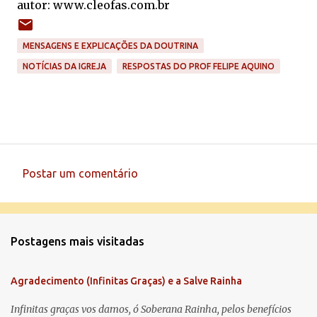
autor: www.cleofas.com.br
MENSAGENS E EXPLICAÇÕES DA DOUTRINA
NOTÍCIAS DA IGREJA
RESPOSTAS DO PROF FELIPE AQUINO
Postar um comentário
C
o
m
Postagens mais visitadas
e
n
Agradecimento (Infinitas Graças) e a Salve Rainha
t
á
Infinitas graças vos damos, ó Soberana Rainha, pelos benefícios