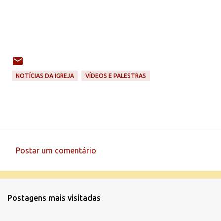
NOTÍCIAS DA IGREJA
VÍDEOS E PALESTRAS
Postar um comentário
C
o
m
Postagens mais visitadas
e
n