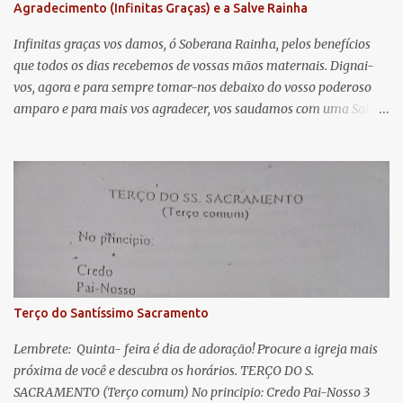
Agradecimento (Infinitas Graças) e a Salve Rainha
t
á
Infinitas graças vos damos, ó Soberana Rainha, pelos benefícios
que todos os dias recebemos de vossas mãos maternais. Dignai-
r
vos, agora e para sempre tomar-nos debaixo do vosso poderoso
i
amparo e para mais vos agradecer, vos saudamos com uma Salve
o
Rainha: Salve Rainha , Mãe de misericórdia, vida, doçura,
s
esperança nossa, salve! A vós bradamos os degredados filhos de
Eva, a vós suspiramos, gemendo e chorando neste vale de
lágrimas. Eia, pois, Advogada nossa, estes vossos olhos
misericordiosos a nós volvei, e depois deste desterro, mostrai-nos
Jesus. Bendito é o fruto do vosso ventre, ó clemente, ó piedosa, ó
doce e sempre Virgem Maria. Rogai por nós Santa Mãe de Deus.
Para que sejamos dignos das promessas de Cristo. Amém.
Terço do Santíssimo Sacramento
Lembrete: Quinta- feira é dia de adoração! Procure a igreja mais
próxima de você e descubra os horários. TERÇO DO S.
SACRAMENTO (Terço comum) No principio: Credo Pai-Nosso 3