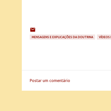
MENSAGENS E EXPLICAÇÕES DA DOUTRINA
VÍDEOS 
Postar um comentário
C
o
m
e