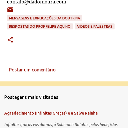
contato@dadomoura.com
MENSAGENS E EXPLICAÇÕES DA DOUTRINA
RESPOSTAS DO PROF FELIPE AQUINO
VÍDEOS E PALESTRAS
Postar um comentário
C
o
m
Postagens mais visitadas
e
n
Agradecimento (Infinitas Graças) e a Salve Rainha
t
á
Infinitas graças vos damos, ó Soberana Rainha, pelos benefícios