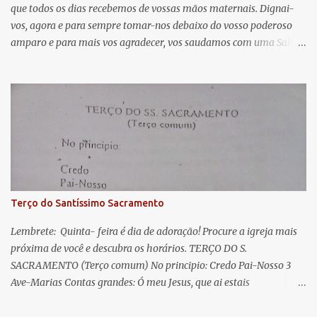
que todos os dias recebemos de vossas mãos maternais. Dignai-
r
vos, agora e para sempre tomar-nos debaixo do vosso poderoso
i
amparo e para mais vos agradecer, vos saudamos com uma Salve
o
Rainha: Salve Rainha , Mãe de misericórdia, vida, doçura,
s
esperança nossa, salve! A vós bradamos os degredados filhos de
Eva, a vós suspiramos, gemendo e chorando neste vale de
lágrimas. Eia, pois, Advogada nossa, estes vossos olhos
misericordiosos a nós volvei, e depois deste desterro, mostrai-nos
Jesus. Bendito é o fruto do vosso ventre, ó clemente, ó piedosa, ó
doce e sempre Virgem Maria. Rogai por nós Santa Mãe de Deus.
Para que sejamos dignos das promessas de Cristo. Amém.
Terço do Santíssimo Sacramento
Lembrete: Quinta- feira é dia de adoração! Procure a igreja mais
próxima de você e descubra os horários. TERÇO DO S.
SACRAMENTO (Terço comum) No principio: Credo Pai-Nosso 3
Ave-Marias Contas grandes: Ó meu Jesus, que ai estais
Sacramentado, não permitais que eu viva sem Vós, nem morta em
pecado. Uni o meu coração ao Vosso e o Vosso ao meu, e, nem sem