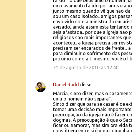
o
fardo " o que Deus uniu o homem na
um casamento falido por anos e anos.
s
junto mesmo quando vê que nao da ce
sou um caso isolado.. amigos passam
envolvido com a ministra da eucarist
avisado, ainda assim esta tentando r
seja afastada.. por que a Igreja nao p
religiosos sao mais importantes que
aconteceu.. a Igreja precisa ser revi
precisam ser encarados de frente... a
para diminuir o sofrimento das pess
próximo como a ti mesmo, você o liber
31 de agosto de 2010 às 12:40
Daniel Radd
disse…
Márcia, sinto dizer, mas o casamento
uniu o homem não separa".
Sinto dizer que para se casar é de e
tomar uma decisão mais importante. 
preocupação da igreja não é fazer 
dogmas. A preocupação é que o Sac
ficar ou namorar, mas sim pra vida t
constituem entre si é uma comunhão