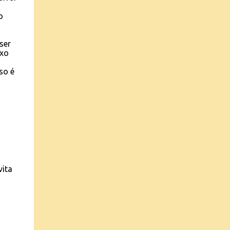
o
ser
ixo
so é
vita