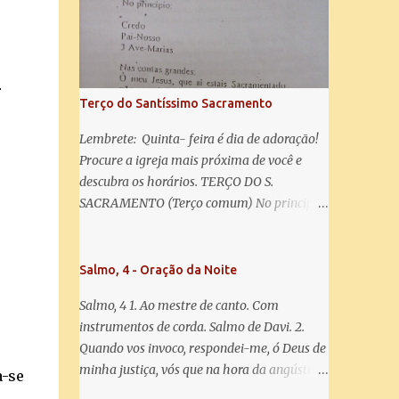
salve! A vós bradamos os degredados filhos
de Eva, a vós suspiramos, gemendo e
chorando neste vale de lágrimas. Eia, pois,
Advogada nossa, estes vossos olhos
r
misericordiosos a nós volvei, e depois deste
Terço do Santíssimo Sacramento
desterro, mostrai-nos Jesus. Bendito é o
fruto do vosso ventre, ó clemente, ó piedosa,
Lembrete: Quinta- feira é dia de adoração!
ó doce e sempre Virgem Maria. Rogai por
Procure a igreja mais próxima de você e
nós Santa Mãe de Deus. Para que sejamos
descubra os horários. TERÇO DO S.
dignos das promessas de Cristo. Amém.
SACRAMENTO (Terço comum) No principio:
Credo Pai-Nosso 3 Ave-Marias Contas
grandes: Ó meu Jesus, que ai estais
Sacramentado, não permitais que eu viva
Salmo, 4 - Oração da Noite
sem Vós, nem morta em pecado. Uni o meu
Salmo, 4 1. Ao mestre de canto. Com
coração ao Vosso e o Vosso ao meu, e, nem
instrumentos de corda. Salmo de Davi. 2.
sem Vós morra eu! Nas contas pequenas:
Quando vos invoco, respondei-me, ó Deus de
Sacramento de Amor! Misericórdia Senhor!
minha justiça, vós que na hora da angústia
Glória ao Pai: Cristo pão da vida e remédio
a-se
me reconfortastes. Tende piedade de mim e
que nos salva, dá-nos Vossa força, Vosso