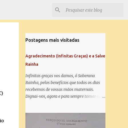
Postagens mais visitadas
Agradecimento (Infinitas Graças) e a Salve
Rainha
Infinitas graças vos damos, ó Soberana
Rainha, pelos benefícios que todos os dias
recebemos de vossas mãos maternais.
C)
Dignai-vos, agora e para sempre tomar-nos
debaixo do vosso poderoso amparo e para
mais vos agradecer, vos saudamos com uma
Salve Rainha: Salve Rainha , Mãe de
ão
misericórdia, vida, doçura, esperança nossa,