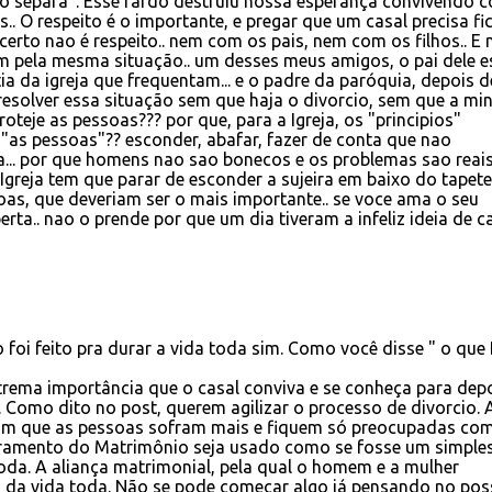
o separa". Esse fardo destruiu nossa esperança convivendo 
. O respeito é o importante, e pregar que um casal precisa fi
rto nao é respeito.. nem com os pais, nem com os filhos.. E 
 pela mesma situação.. um desses meus amigos, o pai dele e
ia da igreja que frequentam... e o padre da paróquia, depois d
esolver essa situação sem que haja o divorcio, sem que a min
roteje as pessoas??? por que, para a Igreja, os "principios"
 "as pessoas"?? esconder, abafar, fazer de conta que nao
sta... por que homens nao sao bonecos e os problemas sao reais
 Igreja tem que parar de esconder a sujeira em baixo do tapete.
oas, que deveriam ser o mais importante.. se voce ama o seu
ta.. nao o prende por que um dia tiveram a infeliz ideia de ca
 foi feito pra durar a vida toda sim. Como você disse " o que
xtrema importância que o casal conviva e se conheça para dep
Como dito no post, querem agilizar o processo de divorcio. 
com que as pessoas sofram mais e fiquem só preocupadas co
ramento do Matrimônio seja usado como se fosse um simple
oda. A aliança matrimonial, pela qual o homem e a mulher
 da vida toda. Não se pode começar algo já pensando no poss