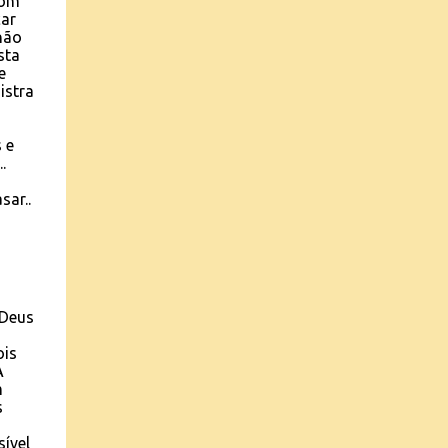
com
car
não
sta
e
istra
 e
.
sar..
 Deus
ois
A
m
s
ível