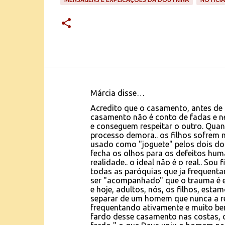
Márcia disse…
C
Acredito que o casamento, antes de 
o
casamento não é conto de fadas e ne
e conseguem respeitar o outro. Qua
m
processo demora.. os filhos sofrem 
e
usado como "joguete" pelos dois do 
fecha os olhos para os defeitos huma
n
realidade.. o ideal não é o real.. Sou 
t
todas as paróquias que ja frequent
ser "acompanhado" que o trauma é em
á
e hoje, adultos, nós, os filhos, est
r
separar de um homem que nunca a res
frequentando ativamente e muito be
i
fardo desse casamento nas costas, o