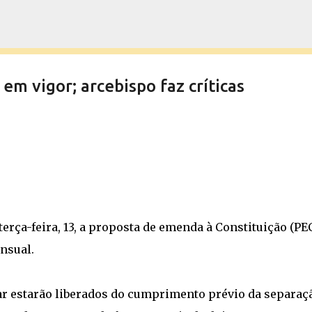
Pular para o conteúdo principal
em vigor; arcebispo faz críticas
rça-feira, 13, a proposta de emenda à Constituição (PE
nsual.
iar estarão liberados do cumprimento prévio da separaç