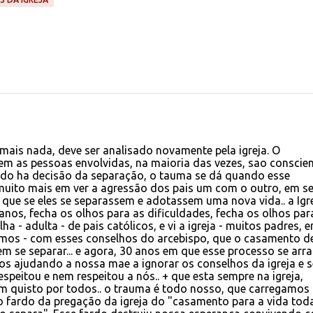
mais nada, deve ser analisado novamente pela igreja. O
m as pessoas envolvidas, na maioria das vezes, sao conscie
ndo ha decisão da separação, o tauma se dá quando esse
muito mais em ver a agressão dos pais um com o outro, em se
que se eles se separassem e adotassem uma nova vida.. a Igr
nos, fecha os olhos para as dificuldades, fecha os olhos par
filha - adulta - de pais católicos, e vi a igreja - muitos padres, 
amos - com esses conselhos do arcebispo, que o casamento d
 se separar... e agora, 30 anos em que esse processo se arra
amos ajudando a nossa mae a ignorar os conselhos da igreja e s
peitou e nem respeitou a nós.. + que esta sempre na igreja,
m quisto por todos.. o trauma é todo nosso, que carregamos
 fardo da pregação da igreja do "casamento para a vida tod