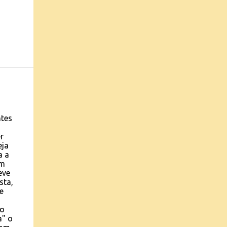
ntes
r
eja
a a
em
eve
sta,
e
 o
a" o