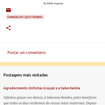
Da Bíblia Sagrada
EVANGELHO QUOTIDIANO
Postar um comentário
C
o
m
Postagens mais visitadas
e
n
Agradecimento (Infinitas Graças) e a Salve Rainha
t
á
Infinitas graças vos damos, ó Soberana Rainha, pelos benefícios
que todos os dias recebemos de vossas mãos maternais. Dignai-
r