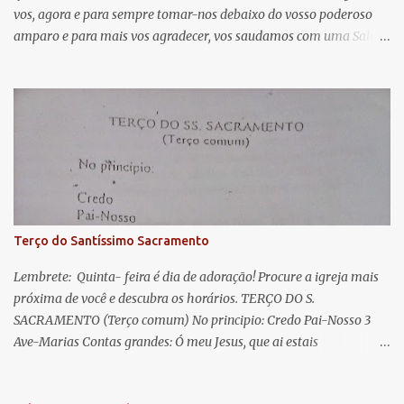
vos, agora e para sempre tomar-nos debaixo do vosso poderoso
i
amparo e para mais vos agradecer, vos saudamos com uma Salve
o
Rainha: Salve Rainha , Mãe de misericórdia, vida, doçura,
s
esperança nossa, salve! A vós bradamos os degredados filhos de
Eva, a vós suspiramos, gemendo e chorando neste vale de
lágrimas. Eia, pois, Advogada nossa, estes vossos olhos
misericordiosos a nós volvei, e depois deste desterro, mostrai-nos
Jesus. Bendito é o fruto do vosso ventre, ó clemente, ó piedosa, ó
doce e sempre Virgem Maria. Rogai por nós Santa Mãe de Deus.
Para que sejamos dignos das promessas de Cristo. Amém.
Terço do Santíssimo Sacramento
Lembrete: Quinta- feira é dia de adoração! Procure a igreja mais
próxima de você e descubra os horários. TERÇO DO S.
SACRAMENTO (Terço comum) No principio: Credo Pai-Nosso 3
Ave-Marias Contas grandes: Ó meu Jesus, que ai estais
Sacramentado, não permitais que eu viva sem Vós, nem morta em
pecado. Uni o meu coração ao Vosso e o Vosso ao meu, e, nem sem