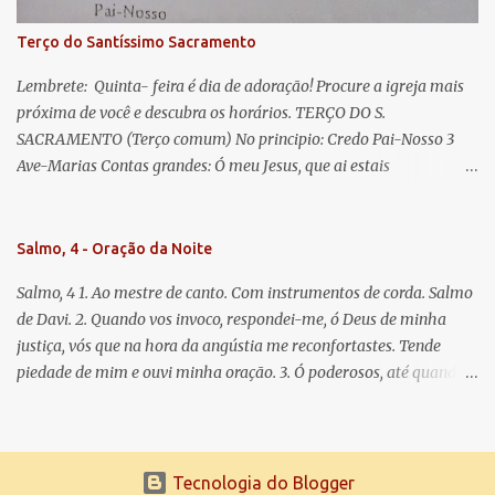
Para que sejamos dignos das promessas de Cristo. Amém.
Terço do Santíssimo Sacramento
Lembrete: Quinta- feira é dia de adoração! Procure a igreja mais
próxima de você e descubra os horários. TERÇO DO S.
SACRAMENTO (Terço comum) No principio: Credo Pai-Nosso 3
Ave-Marias Contas grandes: Ó meu Jesus, que ai estais
Sacramentado, não permitais que eu viva sem Vós, nem morta em
pecado. Uni o meu coração ao Vosso e o Vosso ao meu, e, nem sem
Vós morra eu! Nas contas pequenas: Sacramento de Amor!
Salmo, 4 - Oração da Noite
Misericórdia Senhor! Glória ao Pai: Cristo pão da vida e remédio
Salmo, 4 1. Ao mestre de canto. Com instrumentos de corda. Salmo
que nos salva, dá-nos Vossa força, Vosso perdão e a Vossa
de Davi. 2. Quando vos invoco, respondei-me, ó Deus de minha
misericórdia. (no fim) Rezar 3 vezes: Louvores e graças se deem a
justiça, vós que na hora da angústia me reconfortastes. Tende
cada momento ao Santíssimo e Diviníssimo Sacramento.
piedade de mim e ouvi minha oração. 3. Ó poderosos, até quando
tereis o coração endurecido, no amor das vaidades e na busca da
mentira? 4. O Senhor escolheu como eleito uma pessoa admirável,
o Senhor me ouviu quando o invoquei. 5. Tremei, mas sem pecar;
refleti em vossos corações, quando estiverdes em vossos leitos, e
Tecnologia do Blogger