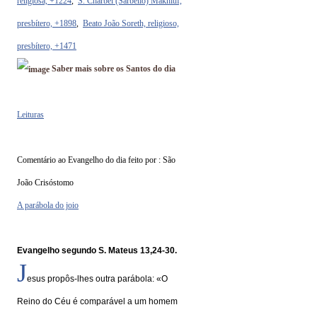
religiosa, +1224
,
S. Charbel (Sarbélio) Makhluf,
presbítero, +1898
,
Beato João Soreth, religioso,
presbítero, +1471
Saber mais sobre os Santos do dia
Leituras
Comentário ao Evangelho do dia feito por : São
João Crisóstomo
A parábola do joio
Evangelho segundo S. Mateus 13,24-30.
J
esus propôs-lhes outra parábola: «O
Reino do Céu é comparável a um homem