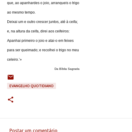
que, ao apanhardes o joio, arranqueis o trigo
ao mesmo tempo.
Deixai um e outro crescer juntos, até à ceifa;
e, na altura da ceifa, direi aos ceifeiros:
Apanhai primeiro o joio e atai-o em feixes
para ser queimado; e recolhei o trigo no meu
celeiro.’»
Da Bíblia Sagrada
EVANGELHO QUOTIDIANO
Postar um comentário