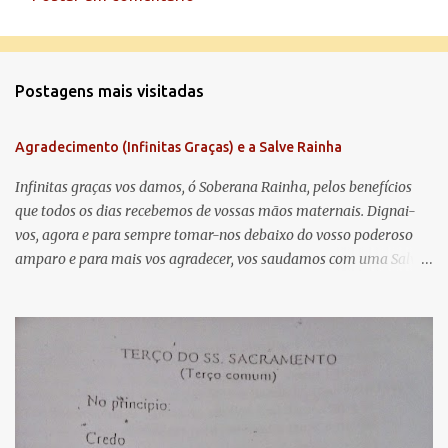
C
o
m
Postagens mais visitadas
e
n
Agradecimento (Infinitas Graças) e a Salve Rainha
t
á
Infinitas graças vos damos, ó Soberana Rainha, pelos benefícios
que todos os dias recebemos de vossas mãos maternais. Dignai-
r
vos, agora e para sempre tomar-nos debaixo do vosso poderoso
i
amparo e para mais vos agradecer, vos saudamos com uma Salve
o
Rainha: Salve Rainha , Mãe de misericórdia, vida, doçura,
s
esperança nossa, salve! A vós bradamos os degredados filhos de
Eva, a vós suspiramos, gemendo e chorando neste vale de
lágrimas. Eia, pois, Advogada nossa, estes vossos olhos
misericordiosos a nós volvei, e depois deste desterro, mostrai-nos
Jesus. Bendito é o fruto do vosso ventre, ó clemente, ó piedosa, ó
doce e sempre Virgem Maria. Rogai por nós Santa Mãe de Deus.