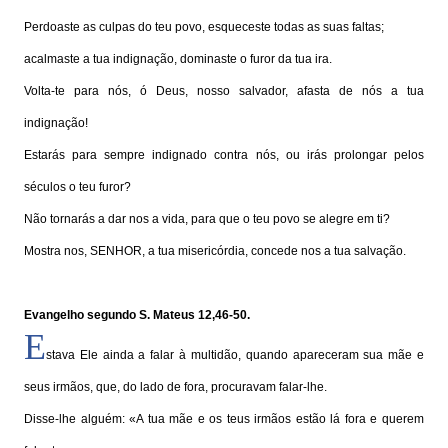
Perdoaste as culpas do teu povo, esqueceste todas as suas faltas;
acalmaste a tua indignação, dominaste o furor da tua ira.
Volta-te para nós, ó Deus, nosso salvador, afasta de nós a tua
indignação!
Estarás para sempre indignado contra nós, ou irás prolongar pelos
séculos o teu furor?
Não tornarás a dar nos a vida, para que o teu povo se alegre em ti?
Mostra nos, SENHOR, a tua misericórdia, concede nos a tua salvação.
Evangelho segundo S. Mateus 12,46-50.
E
stava Ele ainda a falar à multidão, quando apareceram sua mãe e
seus irmãos, que, do lado de fora, procuravam falar-lhe.
Disse-lhe alguém: «A tua mãe e os teus irmãos estão lá fora e querem