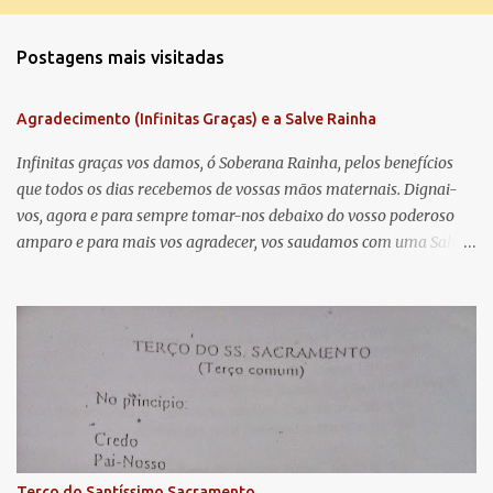
o
m
Postagens mais visitadas
e
n
Agradecimento (Infinitas Graças) e a Salve Rainha
t
á
Infinitas graças vos damos, ó Soberana Rainha, pelos benefícios
que todos os dias recebemos de vossas mãos maternais. Dignai-
r
vos, agora e para sempre tomar-nos debaixo do vosso poderoso
i
amparo e para mais vos agradecer, vos saudamos com uma Salve
o
Rainha: Salve Rainha , Mãe de misericórdia, vida, doçura,
s
esperança nossa, salve! A vós bradamos os degredados filhos de
Eva, a vós suspiramos, gemendo e chorando neste vale de
lágrimas. Eia, pois, Advogada nossa, estes vossos olhos
misericordiosos a nós volvei, e depois deste desterro, mostrai-nos
Jesus. Bendito é o fruto do vosso ventre, ó clemente, ó piedosa, ó
doce e sempre Virgem Maria. Rogai por nós Santa Mãe de Deus.
Para que sejamos dignos das promessas de Cristo. Amém.
Terço do Santíssimo Sacramento