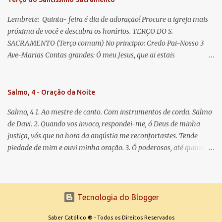
Lembrete: Quinta- feira é dia de adoração! Procure a igreja mais
próxima de você e descubra os horários. TERÇO DO S.
SACRAMENTO (Terço comum) No principio: Credo Pai-Nosso 3
Ave-Marias Contas grandes: Ó meu Jesus, que ai estais
Sacramentado, não permitais que eu viva sem Vós, nem morta em
pecado. Uni o meu coração ao Vosso e o Vosso ao meu, e, nem sem
Vós morra eu! Nas contas pequenas: Sacramento de Amor!
Salmo, 4 - Oração da Noite
Misericórdia Senhor! Glória ao Pai: Cristo pão da vida e remédio
Salmo, 4 1. Ao mestre de canto. Com instrumentos de corda. Salmo
que nos salva, dá-nos Vossa força, Vosso perdão e a Vossa
de Davi. 2. Quando vos invoco, respondei-me, ó Deus de minha
misericórdia. (no fim) Rezar 3 vezes: Louvores e graças se deem a
justiça, vós que na hora da angústia me reconfortastes. Tende
cada momento ao Santíssimo e Diviníssimo Sacramento.
piedade de mim e ouvi minha oração. 3. Ó poderosos, até quando
tereis o coração endurecido, no amor das vaidades e na busca da
mentira? 4. O Senhor escolheu como eleito uma pessoa admirável,
o Senhor me ouviu quando o invoquei. 5. Tremei, mas sem pecar;
refleti em vossos corações, quando estiverdes em vossos leitos, e
Tecnologia do Blogger
calai. 6. Oferecei vossos sacrifícios com sinceridade e esperai no
Senhor. 7. Dizem muitos: Quem nos fará ver a felicidade? Fazei
Saber Católico ® - Todos os Direitos Reservados