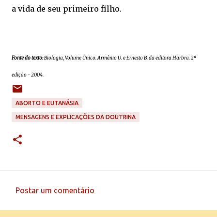
a vida de seu primeiro filho.
Fonte do texto:
Biologia, Volume Único. Armênio U. e Ernesto B. da editora Harbra. 2ª
edição - 2004.
ABORTO E EUTANÁSIA
MENSAGENS E EXPLICAÇÕES DA DOUTRINA
Postar um comentário
C
o