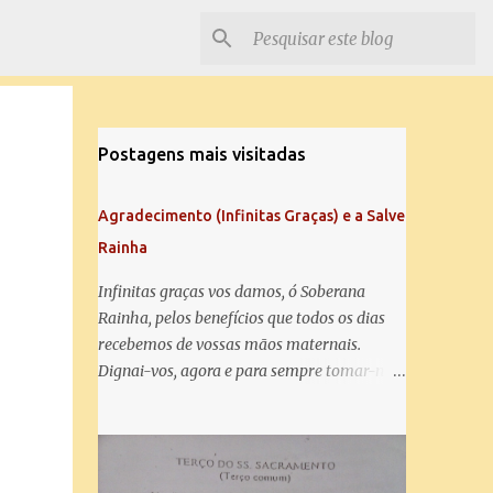
Postagens mais visitadas
Agradecimento (Infinitas Graças) e a Salve
Rainha
Infinitas graças vos damos, ó Soberana
Rainha, pelos benefícios que todos os dias
recebemos de vossas mãos maternais.
Dignai-vos, agora e para sempre tomar-nos
debaixo do vosso poderoso amparo e para
mais vos agradecer, vos saudamos com uma
Salve Rainha: Salve Rainha , Mãe de
misericórdia, vida, doçura, esperança nossa,