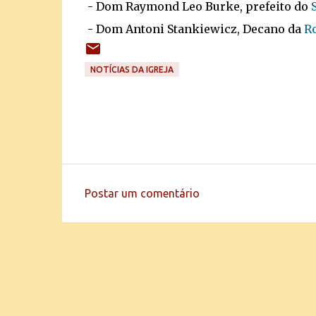
- Dom Raymond Leo Burke, prefeito do
- Dom Antoni Stankiewicz, Decano da
R
NOTÍCIAS DA IGREJA
Postar um comentário
C
o
m
e
n
t