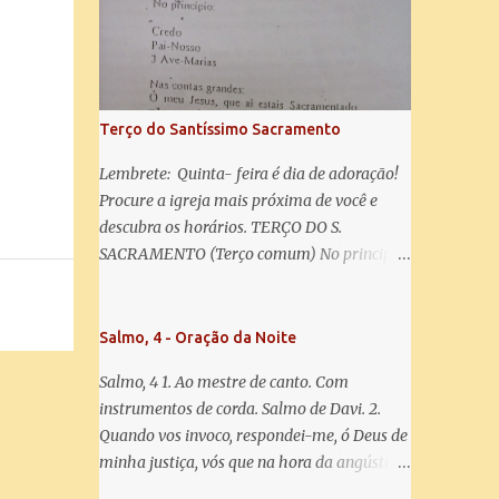
salve! A vós bradamos os degredados filhos
de Eva, a vós suspiramos, gemendo e
chorando neste vale de lágrimas. Eia, pois,
Advogada nossa, estes vossos olhos
misericordiosos a nós volvei, e depois deste
Terço do Santíssimo Sacramento
desterro, mostrai-nos Jesus. Bendito é o
fruto do vosso ventre, ó clemente, ó piedosa,
Lembrete: Quinta- feira é dia de adoração!
ó doce e sempre Virgem Maria. Rogai por
Procure a igreja mais próxima de você e
nós Santa Mãe de Deus. Para que sejamos
descubra os horários. TERÇO DO S.
dignos das promessas de Cristo. Amém.
SACRAMENTO (Terço comum) No principio:
Credo Pai-Nosso 3 Ave-Marias Contas
grandes: Ó meu Jesus, que ai estais
Sacramentado, não permitais que eu viva
Salmo, 4 - Oração da Noite
sem Vós, nem morta em pecado. Uni o meu
Salmo, 4 1. Ao mestre de canto. Com
coração ao Vosso e o Vosso ao meu, e, nem
instrumentos de corda. Salmo de Davi. 2.
sem Vós morra eu! Nas contas pequenas:
Quando vos invoco, respondei-me, ó Deus de
Sacramento de Amor! Misericórdia Senhor!
minha justiça, vós que na hora da angústia
Glória ao Pai: Cristo pão da vida e remédio
me reconfortastes. Tende piedade de mim e
que nos salva, dá-nos Vossa força, Vosso