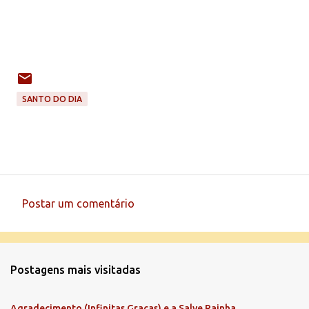
SANTO DO DIA
Postar um comentário
C
o
m
Postagens mais visitadas
e
n
Agradecimento (Infinitas Graças) e a Salve Rainha