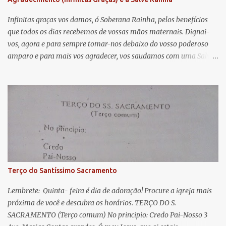
t
á
Infinitas graças vos damos, ó Soberana Rainha, pelos benefícios
que todos os dias recebemos de vossas mãos maternais. Dignai-
r
vos, agora e para sempre tomar-nos debaixo do vosso poderoso
i
amparo e para mais vos agradecer, vos saudamos com uma Salve
o
Rainha: Salve Rainha , Mãe de misericórdia, vida, doçura,
s
esperança nossa, salve! A vós bradamos os degredados filhos de
Eva, a vós suspiramos, gemendo e chorando neste vale de
lágrimas. Eia, pois, Advogada nossa, estes vossos olhos
misericordiosos a nós volvei, e depois deste desterro, mostrai-nos
Jesus. Bendito é o fruto do vosso ventre, ó clemente, ó piedosa, ó
doce e sempre Virgem Maria. Rogai por nós Santa Mãe de Deus.
Para que sejamos dignos das promessas de Cristo. Amém.
Terço do Santíssimo Sacramento
Lembrete: Quinta- feira é dia de adoração! Procure a igreja mais
próxima de você e descubra os horários. TERÇO DO S.
SACRAMENTO (Terço comum) No principio: Credo Pai-Nosso 3