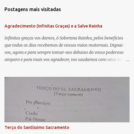
m
Postagens mais visitadas
e
n
Agradecimento (Infinitas Graças) e a Salve Rainha
t
á
Infinitas graças vos damos, ó Soberana Rainha, pelos benefícios
que todos os dias recebemos de vossas mãos maternais. Dignai-
r
vos, agora e para sempre tomar-nos debaixo do vosso poderoso
i
amparo e para mais vos agradecer, vos saudamos com uma Salve
o
Rainha: Salve Rainha , Mãe de misericórdia, vida, doçura,
s
esperança nossa, salve! A vós bradamos os degredados filhos de
Eva, a vós suspiramos, gemendo e chorando neste vale de
lágrimas. Eia, pois, Advogada nossa, estes vossos olhos
misericordiosos a nós volvei, e depois deste desterro, mostrai-nos
Jesus. Bendito é o fruto do vosso ventre, ó clemente, ó piedosa, ó
doce e sempre Virgem Maria. Rogai por nós Santa Mãe de Deus.
Para que sejamos dignos das promessas de Cristo. Amém.
Terço do Santíssimo Sacramento