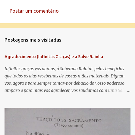
Postar um comentário
C
o
m
Postagens mais visitadas
e
n
Agradecimento (Infinitas Graças) e a Salve Rainha
t
á
Infinitas graças vos damos, ó Soberana Rainha, pelos benefícios
que todos os dias recebemos de vossas mãos maternais. Dignai-
r
vos, agora e para sempre tomar-nos debaixo do vosso poderoso
i
amparo e para mais vos agradecer, vos saudamos com uma Salve
o
Rainha: Salve Rainha , Mãe de misericórdia, vida, doçura,
s
esperança nossa, salve! A vós bradamos os degredados filhos de
Eva, a vós suspiramos, gemendo e chorando neste vale de
lágrimas. Eia, pois, Advogada nossa, estes vossos olhos
misericordiosos a nós volvei, e depois deste desterro, mostrai-nos
Jesus. Bendito é o fruto do vosso ventre, ó clemente, ó piedosa, ó