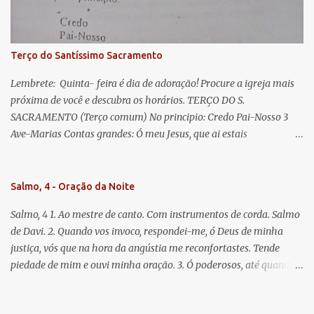
doce e sempre Virgem Maria. Rogai por nós Santa Mãe de Deus.
Para que sejamos dignos das promessas de Cristo. Amém.
Terço do Santíssimo Sacramento
Lembrete: Quinta- feira é dia de adoração! Procure a igreja mais
próxima de você e descubra os horários. TERÇO DO S.
SACRAMENTO (Terço comum) No principio: Credo Pai-Nosso 3
Ave-Marias Contas grandes: Ó meu Jesus, que ai estais
Sacramentado, não permitais que eu viva sem Vós, nem morta em
pecado. Uni o meu coração ao Vosso e o Vosso ao meu, e, nem sem
Vós morra eu! Nas contas pequenas: Sacramento de Amor!
Salmo, 4 - Oração da Noite
Misericórdia Senhor! Glória ao Pai: Cristo pão da vida e remédio
Salmo, 4 1. Ao mestre de canto. Com instrumentos de corda. Salmo
que nos salva, dá-nos Vossa força, Vosso perdão e a Vossa
de Davi. 2. Quando vos invoco, respondei-me, ó Deus de minha
misericórdia. (no fim) Rezar 3 vezes: Louvores e graças se deem a
justiça, vós que na hora da angústia me reconfortastes. Tende
cada momento ao Santíssimo e Diviníssimo Sacramento.
piedade de mim e ouvi minha oração. 3. Ó poderosos, até quando
tereis o coração endurecido, no amor das vaidades e na busca da
mentira? 4. O Senhor escolheu como eleito uma pessoa admirável,