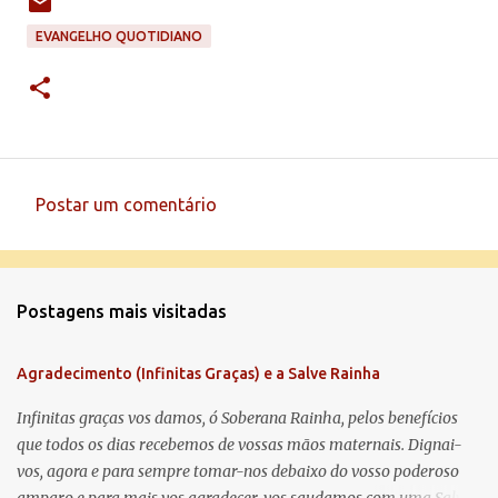
EVANGELHO QUOTIDIANO
Postar um comentário
C
o
m
Postagens mais visitadas
e
n
Agradecimento (Infinitas Graças) e a Salve Rainha
t
á
Infinitas graças vos damos, ó Soberana Rainha, pelos benefícios
que todos os dias recebemos de vossas mãos maternais. Dignai-
r
vos, agora e para sempre tomar-nos debaixo do vosso poderoso
i