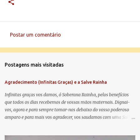
Postar um comentário
C
o
m
Postagens mais visitadas
e
n
Agradecimento (Infinitas Graças) e a Salve Rainha
t
á
Infinitas graças vos damos, ó Soberana Rainha, pelos benefícios
que todos os dias recebemos de vossas mãos maternais. Dignai-
r
vos, agora e para sempre tomar-nos debaixo do vosso poderoso
i
amparo e para mais vos agradecer, vos saudamos com uma Salve
o
Rainha: Salve Rainha , Mãe de misericórdia, vida, doçura,
s
esperança nossa, salve! A vós bradamos os degredados filhos de
Eva, a vós suspiramos, gemendo e chorando neste vale de