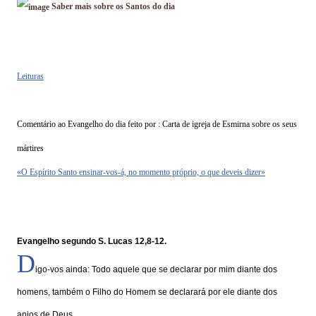
Saber mais sobre os Santos do dia
Leituras
Comentário ao Evangelho do dia feito por : Carta de igreja de Esmirna sobre os seus
mártires
«O Espírito Santo ensinar-vos-á, no momento próprio, o que deveis dizer»
Evangelho segundo S. Lucas 12,8-12.
D
igo-vos ainda: Todo aquele que se declarar por mim diante dos
homens, também o Filho do Homem se declarará por ele diante dos
anjos de Deus.