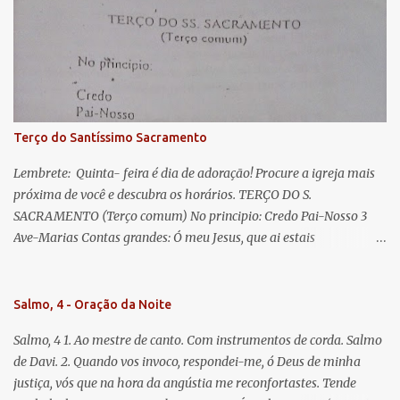
lágrimas. Eia, pois, Advogada nossa, estes vossos olhos
misericordiosos a nós volvei, e depois deste desterro, mostrai-nos
Jesus. Bendito é o fruto do vosso ventre, ó clemente, ó piedosa, ó
doce e sempre Virgem Maria. Rogai por nós Santa Mãe de Deus.
Para que sejamos dignos das promessas de Cristo. Amém.
Terço do Santíssimo Sacramento
Lembrete: Quinta- feira é dia de adoração! Procure a igreja mais
próxima de você e descubra os horários. TERÇO DO S.
SACRAMENTO (Terço comum) No principio: Credo Pai-Nosso 3
Ave-Marias Contas grandes: Ó meu Jesus, que ai estais
Sacramentado, não permitais que eu viva sem Vós, nem morta em
pecado. Uni o meu coração ao Vosso e o Vosso ao meu, e, nem sem
Vós morra eu! Nas contas pequenas: Sacramento de Amor!
Salmo, 4 - Oração da Noite
Misericórdia Senhor! Glória ao Pai: Cristo pão da vida e remédio
Salmo, 4 1. Ao mestre de canto. Com instrumentos de corda. Salmo
que nos salva, dá-nos Vossa força, Vosso perdão e a Vossa
de Davi. 2. Quando vos invoco, respondei-me, ó Deus de minha
misericórdia. (no fim) Rezar 3 vezes: Louvores e graças se deem a
justiça, vós que na hora da angústia me reconfortastes. Tende
cada momento ao Santíssimo e Diviníssimo Sacramento.