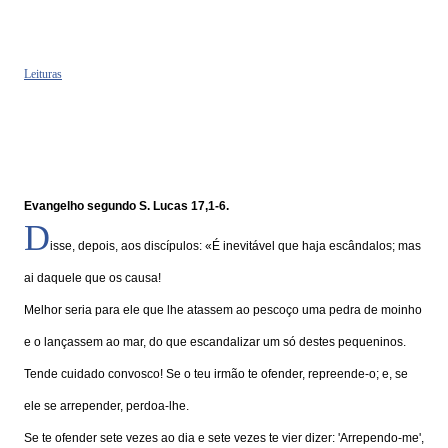
Leituras
Evangelho segundo S. Lucas 17,1-6.
D
isse, depois, aos discípulos: «É inevitável que haja escândalos; mas
ai daquele que os causa!
Melhor seria para ele que lhe atassem ao pescoço uma pedra de moinho
e o lançassem ao mar, do que escandalizar um só destes pequeninos.
Tende cuidado convosco! Se o teu irmão te ofender, repreende-o; e, se
ele se arrepender, perdoa-lhe.
Se te ofender sete vezes ao dia e sete vezes te vier dizer: 'Arrependo-me',