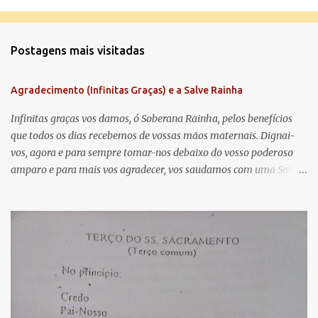
o
m
Postagens mais visitadas
e
n
Agradecimento (Infinitas Graças) e a Salve Rainha
t
á
Infinitas graças vos damos, ó Soberana Rainha, pelos benefícios
que todos os dias recebemos de vossas mãos maternais. Dignai-
r
vos, agora e para sempre tomar-nos debaixo do vosso poderoso
i
amparo e para mais vos agradecer, vos saudamos com uma Salve
o
Rainha: Salve Rainha , Mãe de misericórdia, vida, doçura,
s
esperança nossa, salve! A vós bradamos os degredados filhos de
Eva, a vós suspiramos, gemendo e chorando neste vale de
lágrimas. Eia, pois, Advogada nossa, estes vossos olhos
misericordiosos a nós volvei, e depois deste desterro, mostrai-nos
Jesus. Bendito é o fruto do vosso ventre, ó clemente, ó piedosa, ó
doce e sempre Virgem Maria. Rogai por nós Santa Mãe de Deus.
Para que sejamos dignos das promessas de Cristo. Amém.