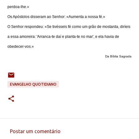
perdoa-lhe.»
Os Apóstolos disseram ao Senhor: «Aumenta a nossa fé.»
O Senhor respondeu: «Se tivésseis fé como um grão de mostarda, diríeis
a essa amoreira: 'Arranca-te daí e planta-te no mar', e ela havia de
obedecer-vos.»
Da Bíblia Sagrada
EVANGELHO QUOTIDIANO
Postar um comentário
C