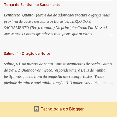
Terço do Santíssimo Sacramento
Lembrete: Quinta- feira é dia de adoração! Procure a igreja mais
próxima de você e descubra os horários. TERÇO DO S.
SACRAMENTO (Terço comum) No principio: Credo Pai-Nosso 3
Ave-Marias Contas grandes: Ó meu Jesus, que ai estais
Sacramentado, não permitais que eu viva sem Vós, nem morta em
pecado. Uni o meu coração ao Vosso e o Vosso ao meu, e, nem sem
Vós morra eu! Nas contas pequenas: Sacramento de Amor!
Salmo, 4 - Oração da Noite
Misericórdia Senhor! Glória ao Pai: Cristo pão da vida e remédio
Salmo, 4 1. Ao mestre de canto. Com instrumentos de corda. Salmo
que nos salva, dá-nos Vossa força, Vosso perdão e a Vossa
de Davi. 2. Quando vos invoco, respondei-me, ó Deus de minha
misericórdia. (no fim) Rezar 3 vezes: Louvores e graças se deem a
justiça, vós que na hora da angústia me reconfortastes. Tende
cada momento ao Santíssimo e Diviníssimo Sacramento.
piedade de mim e ouvi minha oração. 3. Ó poderosos, até quando
tereis o coração endurecido, no amor das vaidades e na busca da
mentira? 4. O Senhor escolheu como eleito uma pessoa admirável,
o Senhor me ouviu quando o invoquei. 5. Tremei, mas sem pecar;
refleti em vossos corações, quando estiverdes em vossos leitos, e
Tecnologia do Blogger
calai. 6. Oferecei vossos sacrifícios com sinceridade e esperai no